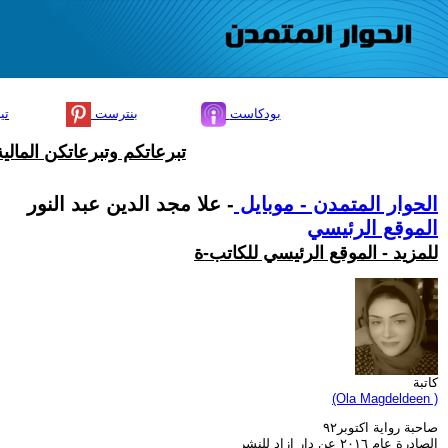
بودكاست
بنترست
تي
تبرعاتكم وتبرعاتكن المال
الحوار المتمدن - موبايل
- علا مجد الدين عبد النور
الموقع الرئيسي
للمزيد - الموقع الرئيسي للكاتب-ة
كاتبة
(Ola Magdeldeen )
صاحبة رواية اكتوبر٩٢
الصادرة عام ٢٠١٦ عن دار ازاد للنشر