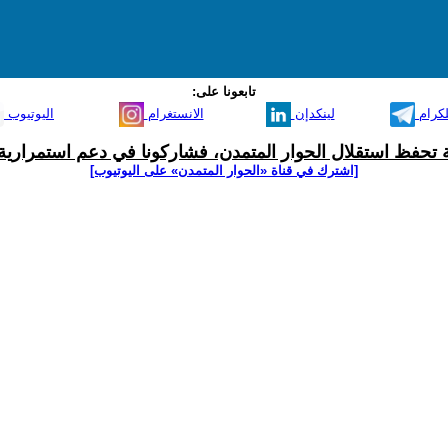
تابعونا على:
لكرام
لينكدإن
الانستغرام
اليوتيوب
ية تحفظ استقلال الحوار المتمدن، فشاركونا في دعم استمرارية 
[اشترك في قناة ‫«الحوار المتمدن» على اليوتيوب]