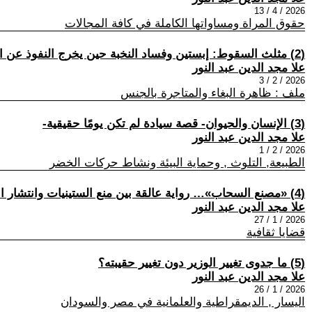
2026 / 4 / 13
حقوق المراة ومساواتها الكاملة في كافة المجالات
(2) مثلث السقوط: إبستين وفساد النخبة حين يخرج النفوذ عن السيطرة
علا مجد الدين عبد النور
2026 / 2 / 3
ملف : ظاهرة البغاء والمتاجرة بالجنس
(3) الإنسان والحيوان- قصة سيادة لم تكن يومًا حقيقية-
علا مجد الدين عبد النور
2026 / 2 / 1
الطبيعة, التلوث , وحماية البيئة ونشاط حركات الخضر
(4) «مصنع السحاب»… رواية عالقة بين منع الستينيات وانتشار الألفينيات
علا مجد الدين عبد النور
2026 / 1 / 27
قضايا ثقافية
(5) ما جدوى تغيير الوزير دون تغيير حقيبته؟
علا مجد الدين عبد النور
2026 / 1 / 26
اليسار , الديمقراطية والعلمانية في مصر والسودان