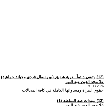
(12) وتبقى دائماً.. درية شفيق (بين نضال فردي وخيانة جماعية)
علا مجد الدين عبد النور
2026 / 1 / 9
حقوق المراة ومساواتها الكاملة في كافة المجالات
(13) سيدات ضد السلطة (1)
علا مجد الدين عبد النور