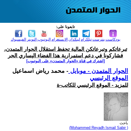
تابعونا على:
بودكاست
بنترست
تيلكرام
لينكدإن
الانستغرام
اليوتيوب
التويتر
الفيسبوك
تبرعاتكم وتبرعاتكن المالية تحفظ استقلال الحوار المتمدن،
فشاركونا في دعم استمرارية هذا الفضاء اليساري الحر
[اشترك في قناة ‫«الحوار المتمدن» على اليوتيوب]
الحوار المتمدن - موبايل
- محمد رياض اسماعيل
الموقع الرئيسي
للمزيد - الموقع الرئيسي للكاتب-ة
باحث
(Mohammed Reyadh Ismail Sabir )