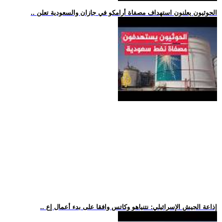
.. الحوثيون يعلنون استهداف مصفاة أرامكو في جازان والسعودية تعلن
.. إذاعة الجيش الإسرائيلي: نتنياهو وكاتس وافقا على بدء أعمال إع