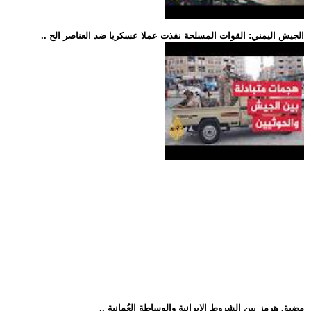
.. الجيش اليمني: القوات المسلحة نفذت عملا عسكريا ضد العناصر الح
.. مضيق هرمز بين الشروط الإيرانية والوساطة العُمانية