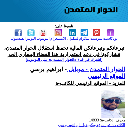
تابعونا على:
بودكاست
بنترست
تيلكرام
لينكدإن
الانستغرام
اليوتيوب
التويتر
الفيسبوك
تبرعاتكم وتبرعاتكن المالية تحفظ استقلال الحوار المتمدن،
فشاركونا في دعم استمرارية هذا الفضاء اليساري الحر
[اشترك في قناة ‫«الحوار المتمدن» على اليوتيوب]
الحوار المتمدن - موبايل
- ابراهيم برسي
الموقع الرئيسي
للمزيد - الموقع الرئيسي للكاتب-ة
معرف الكاتب-ة: 14833
الكاتب-ة في موقع ويكيبيديا : ابراهيم برسي