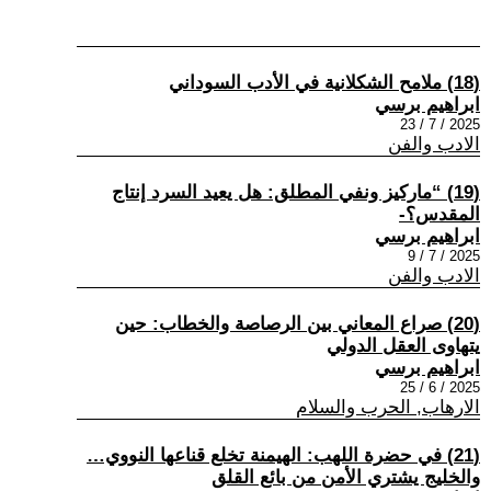
(18) ملامح الشكلانية في الأدب السوداني
ابراهيم برسي
2025 / 7 / 23
الادب والفن
(19) “ماركيز ونفي المطلق: هل يعيد السرد إنتاج
المقدس؟-
ابراهيم برسي
2025 / 7 / 9
الادب والفن
(20) صراع المعاني بين الرصاصة والخطاب: حين
يتهاوى العقل الدولي
ابراهيم برسي
2025 / 6 / 25
الارهاب, الحرب والسلام
(21) في حضرة اللهب: الهيمنة تخلع قناعها النووي…
والخليج يشتري الأمن من بائع القلق