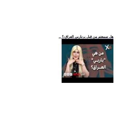
.. هل سمعتم من قبل بـ-باربي العراق-؟