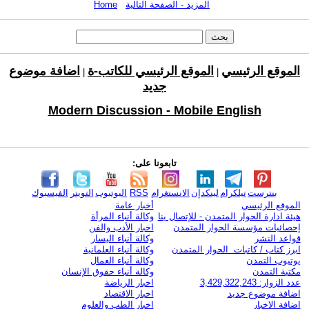
المزيد - الصفحة التالية
Home
الموقع الرئيسي
الموقع الرئيسي للكاتب-ة
اضافة موضوع
|
|
جديد
Modern Discussion - Mobile English
تابعونا على:
بنترست
تيلكرام
لينكدإن
الانستغرام
RSS
اليوتيوب
التويتر
الفيسبوك
الموقع الرئيسي
أخبار عامة
هيئة ادارة الحوار المتمدن - للإتصال بنا
وكالة أنباء المرأة
إحصائيات مؤسسة الحوار المتمدن
اخبار الأدب والفن
قواعد النشر
وكالة أنباء اليسار
ابرز كتاب / كاتبات الحوار المتمدن
وكالة أنباء العلمانية
يوتيوب التمدن
وكالة أنباء العمال
مكتبة التمدن
وكالة أنباء حقوق الإنسان
عدد الزوار: 3,429,322,243
اخبار الرياضة
اضافة موضوع جديد
اخبار الاقتصاد
اضافة الاخبار
اخبار الطب والعلوم