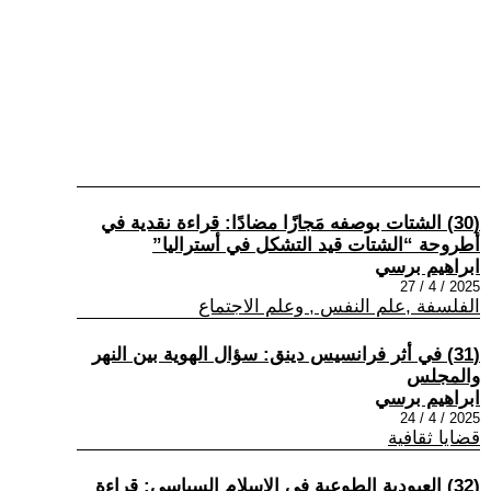
(30) الشتات بوصفه مَجازًا مضادًا: قراءة نقدية في
أطروحة “الشتات قيد التشكل في أستراليا”
ابراهيم برسي
2025 / 4 / 27
الفلسفة ,علم النفس , وعلم الاجتماع
(31) في أثر فرانسيس دينق: سؤال الهوية بين النهر
والمجلس
ابراهيم برسي
2025 / 4 / 24
قضايا ثقافية
(32) العبودية الطوعية في الإسلام السياسي: قراءة