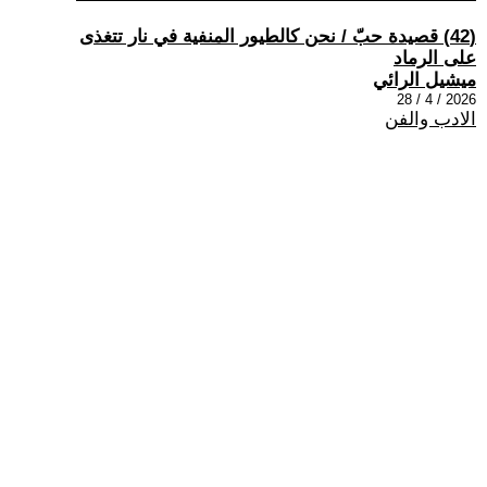
(42) قصيدة حبّ / نحن كالطيور المنفية في نار تتغذى
على الرماد
ميشيل الرائي
2026 / 4 / 28
الادب والفن