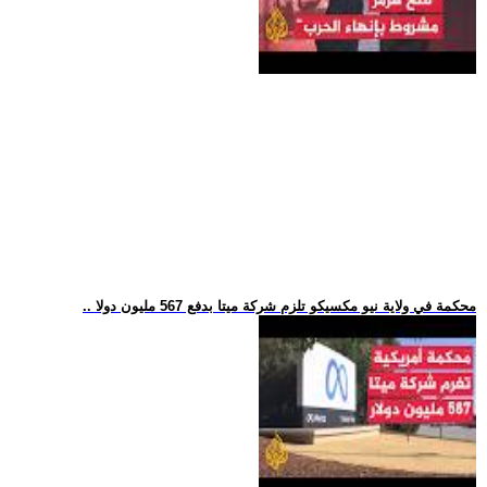
.. محكمة في ولاية نيو مكسيكو تلزم شركة ميتا بدفع 567 مليون دولا