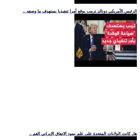
.. الرئيس الأمريكي دونالد ترمب يوقع أمرا تنفيذيا يستهدف ما وصفه
.. هل كانت الولايات المتحدة على علم ببنود الاتفاق الإيراني العم