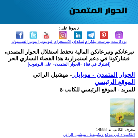
تابعونا على:
بودكاست
بنترست
تيلكرام
لينكدإن
الانستغرام
اليوتيوب
التويتر
الفيسبوك
تبرعاتكم وتبرعاتكن المالية تحفظ استقلال الحوار المتمدن،
فشاركونا في دعم استمرارية هذا الفضاء اليساري الحر
[اشترك في قناة ‫«الحوار المتمدن» على اليوتيوب]
الحوار المتمدن - موبايل
- ميشيل الرائي
الموقع الرئيسي
للمزيد - الموقع الرئيسي للكاتب-ة
معرف الكاتب-ة: 14893
الكاتب-ة في موقع ويكيبيديا : ميشيل الرائي