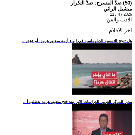
(50) ضدُّ المسرح: ضدُّ التكرار
ميشيل الرائي
2026 / 4 / 11
الادب والفن
اخر الافلام
.. هل تنجح التسوية الدبلوماسية في إنهاء أزمة مضيق هرمز، أم تؤخر
.. مدير المركز العربي للدراسات الإيرانية: فتح مضيق هرمز يتطلب أ