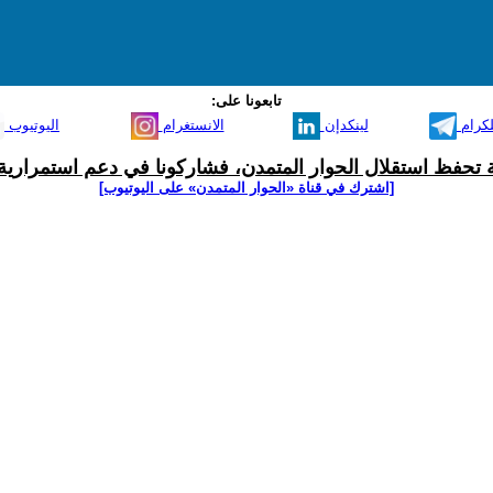
تابعونا على:
لكرام
لينكدإن
الانستغرام
اليوتيوب
ية تحفظ استقلال الحوار المتمدن، فشاركونا في دعم استمرارية 
[اشترك في قناة ‫«الحوار المتمدن» على اليوتيوب]