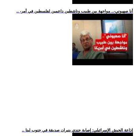
.. -أنا صهيوني-.. مواجهة بين طبيب وناشطين داعمين لفلسطين في أمر
.. إذاعة الجيش الإسرائيلي: إصابة جندي بنيران صديقة في جنوب لبنا