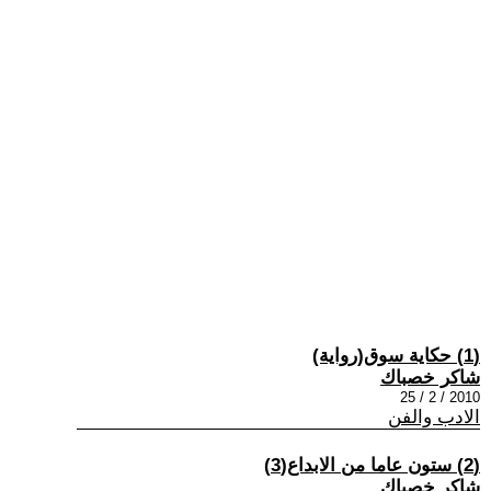
(1) حكاية سوق(رواية)
شاكر خصباك
2010 / 2 / 25
الادب والفن
(2) ستون عاما من الابداع(3)
شاكر خصباك