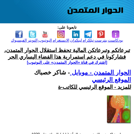
تابعونا على:
بودكاست
بنترست
تيلكرام
لينكدإن
الانستغرام
اليوتيوب
التويتر
الفيسبوك
تبرعاتكم وتبرعاتكن المالية تحفظ استقلال الحوار المتمدن،
فشاركونا في دعم استمرارية هذا الفضاء اليساري الحر
[اشترك في قناة ‫«الحوار المتمدن» على اليوتيوب]
الحوار المتمدن - موبايل
- شاكر خصباك
الموقع الرئيسي
للمزيد - الموقع الرئيسي للكاتب-ة