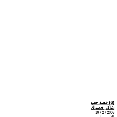
(6) قصة حب
شاكر خصباك
2009 / 2 / 19