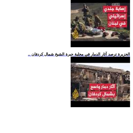
.. الجزيرة ترصد آثار الدمار في محلية جبرة الشيخ شمال كردفان