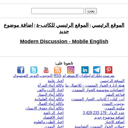
الموقع الرئيسي
الموقع الرئيسي للكاتب-ة
اضافة موضوع
|
|
جديد
Modern Discussion - Mobile English
تابعونا على:
بنترست
تيلكرام
لينكدإن
الانستغرام
RSS
اليوتيوب
التويتر
الفيسبوك
الموقع الرئيسي
أخبار عامة
هيئة ادارة الحوار المتمدن - للإتصال بنا
وكالة أنباء المرأة
إحصائيات مؤسسة الحوار المتمدن
اخبار الأدب والفن
قواعد النشر
وكالة أنباء اليسار
ابرز كتاب / كاتبات الحوار المتمدن
وكالة أنباء العلمانية
يوتيوب التمدن
وكالة أنباء العمال
مكتبة التمدن
وكالة أنباء حقوق الإنسان
عدد الزوار: 3,429,233,179
اخبار الرياضة
اضافة موضوع جديد
اخبار الاقتصاد
اضافة الاخبار
اخبار الطب والعلوم
حملات الحوار المتمدن التضامنية
اخبار التمدن