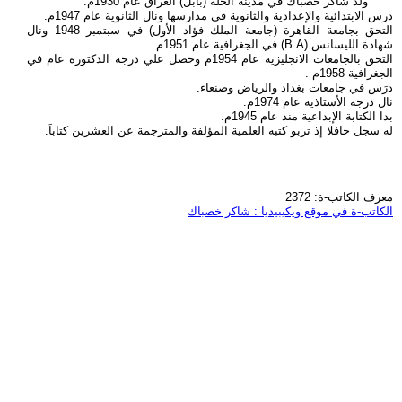
ولد شاكر خصباك في مدينة الحلَة (بابل) العراق عام 1930م.
درس الابتدائية والإعدادية والثانوية في مدارسها ونال الثانوية عام 1947م.
التحق بجامعة القاهرة (جامعة الملك فؤاد الأول) في سبتمبر 1948 ونال
شهادة الليسانس (B.A) في الجغرافية عام 1951م.
التحق بالجامعات الانجليزية عام 1954م وحصل علي درجة الدكتورة عام في
الجغرافية 1958م .
درَس في جامعات بغداد والرياض وصنعاء.
نال درجة الأستاذية عام 1974م.
بدا الكتابة الإبداعية منذ عام 1945م.
له سجل حافلا إذ تربو كتبه العلمية المؤلفة والمترجمة عن العشرين كتاباَ.
معرف الكاتب-ة: 2372
الكاتب-ة في موقع ويكيبيديا : شاكر خصباك