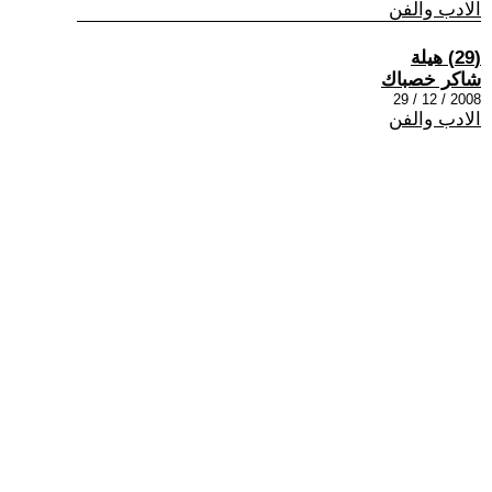
الادب والفن
(29) هيلة
شاكر خصباك
2008 / 12 / 29
الادب والفن