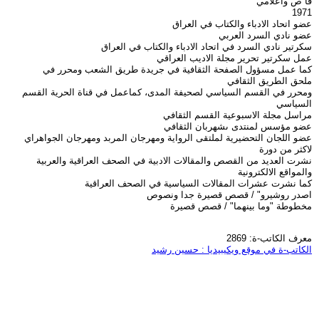
قا ص واعلامي
1971
عضو اتحاد الادباء والكتاب في العراق
عضو نادي السرد العربي
سكرتير نادي السرد في اتحاد الادباء والكتاب في العراق
عمل سكرتير تحرير مجلة الاديب العراقي
كما عمل مسؤول الصفحة الثقافية في جريدة طريق الشعب ومحرر في
ملحق الطريق الثقافي
ومحرر في القسم السياسي لصحيفة المدى، كماعمل في قناة الحرية القسم
السياسي
مراسل مجلة الاسبوعية القسم الثقافي
عضو مؤسس لمنتدى ىشهربان الثقافي
عضو اللجان التحضيرية لملتقى الرواية ومهرجان المربد ومهرجان الجواهراي
لاكثر من دورة
نشرت العديد من القصص والمقالات الادبية في الصحف العراقية والعربية
والمواقع الالكترونية
كما نشرت عشرات المقالات السياسية في الصحف العراقية
اصدر روشيرو" / قصص قصيرة جدا ونصوص
مخطوطة "وما بينهما" / قصص قصيرة
معرف الكاتب-ة: 2869
الكاتب-ة في موقع ويكيبيديا : حسين رشيد