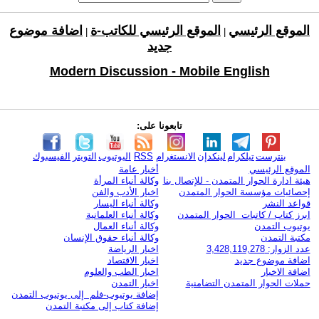
الموقع الرئيسي
الموقع الرئيسي للكاتب-ة
اضافة موضوع
|
|
جديد
Modern Discussion - Mobile English
تابعونا على:
بنترست
تيلكرام
لينكدإن
الانستغرام
RSS
اليوتيوب
التويتر
الفيسبوك
الموقع الرئيسي
أخبار عامة
هيئة ادارة الحوار المتمدن - للإتصال بنا
وكالة أنباء المرأة
إحصائيات مؤسسة الحوار المتمدن
اخبار الأدب والفن
قواعد النشر
وكالة أنباء اليسار
ابرز كتاب / كاتبات الحوار المتمدن
وكالة أنباء العلمانية
يوتيوب التمدن
وكالة أنباء العمال
مكتبة التمدن
وكالة أنباء حقوق الإنسان
عدد الزوار: 3,428,119,278
اخبار الرياضة
اضافة موضوع جديد
اخبار الاقتصاد
اضافة الاخبار
اخبار الطب والعلوم
حملات الحوار المتمدن التضامنية
اخبار التمدن
إضافة يوتيوب-فلم إلى يوتيوب التمدن
إضافة كتاب إلى مكتبة التمدن