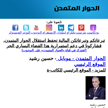
تابعونا على:
بودكاست
بنترست
تيلكرام
لينكدإن
الانستغرام
اليوتيوب
التويتر
الفيسبوك
تبرعاتكم وتبرعاتكن المالية تحفظ استقلال الحوار المتمدن،
فشاركونا في دعم استمرارية هذا الفضاء اليساري الحر
[اشترك في قناة ‫«الحوار المتمدن» على اليوتيوب]
الحوار المتمدن - موبايل
- حسين رشيد
الموقع الرئيسي
للمزيد - الموقع الرئيسي للكاتب-ة
حسين رشيد