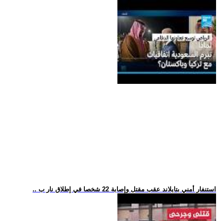
.. استنفار أمني بتايلاند عقب مقتل وإصابة 22 شخصا في إطلاق نار ب