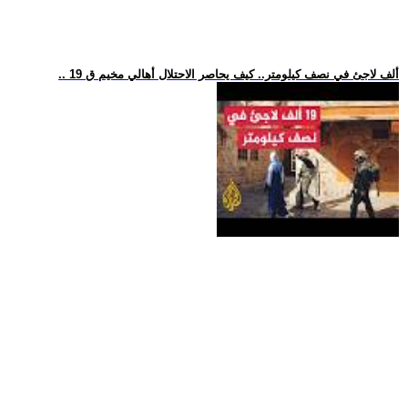
.. 19 ألف لاجئ في نصف كيلومتر.. كيف يحاصر الاحتلال أهالي مخيم ق