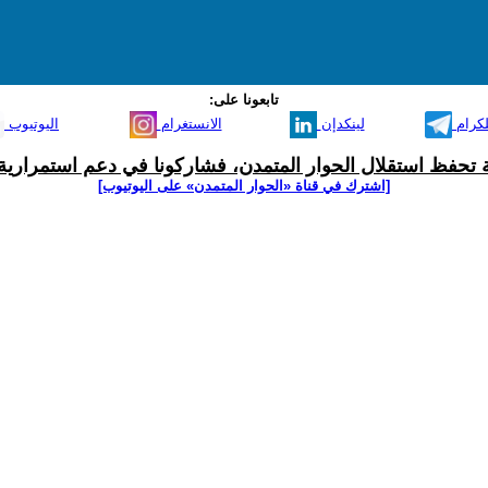
تابعونا على:
لكرام
لينكدإن
الانستغرام
اليوتيوب
ية تحفظ استقلال الحوار المتمدن، فشاركونا في دعم استمرارية 
[اشترك في قناة ‫«الحوار المتمدن» على اليوتيوب]