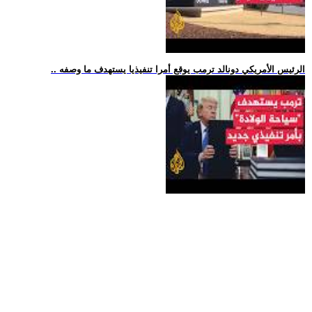
.. الرئيس الأمريكي دونالد ترمب يوقع أمرا تنفيذيا يستهدف ما وصفه