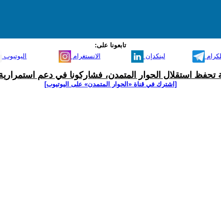
تابعونا على:
لكرام
لينكدإن
الانستغرام
اليوتيوب
ية تحفظ استقلال الحوار المتمدن، فشاركونا في دعم استمرارية 
[اشترك في قناة ‫«الحوار المتمدن» على اليوتيوب]