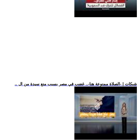
.. شبكات | -الصلاة ممنوعة هنا-.. غضب في مصر بسبب منع سيدة من ال