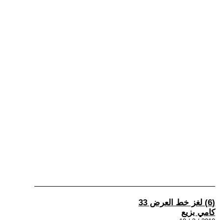
(6) لغز خط العرض 33
كامي بزيع