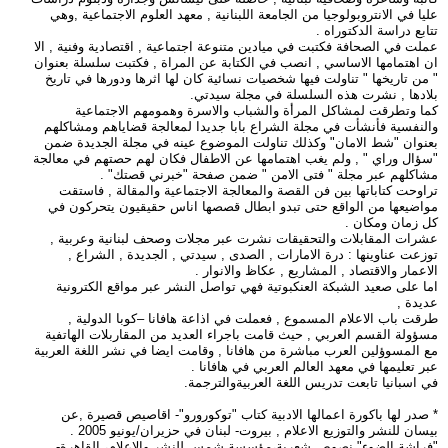
عليا في الانتروبولوجيا من الجامعة اللبنانية , معهد العلوم الاجتماعية ,وهي
تتابع دراسة الدكتوراه .
عملت في الصحافة فكتبت في ميادين متنوعة اجتماعية , اقتصادية وفنية , الا
ان اهتمامها الاساسي , انصب في الكتابة عن المراة , فكتبت سلسلة بعنوان
" من تاريخها " تناولت فيها شخصيات نسائية كان لها اثرها ودورها في تاريخ
بلادها , نشرت هذه السلسلة في مجلة سيدتي.
كما وتطرقت لمشاكل المرأة والشباب والاسرة وهمومهم الاجتماعية
والنفسية فأنشأت في مجلة الشراع بابا جديدا لمعالجة قضاياهم ومشاكلهم
بعنوان "شط الامان" وكذلك تناولت الموضوع عينه في مجلة الجديدة ضمن
"سؤال وراي " , ولم يغب اهتمامها عن الاطفال فكان لهم حصتهم في معالجة
مشاكلهم عبر مجلة " فتى الامن " ضمن صفحة "خبرني قصتك" .
تراوحت كتاباتها بين فن القصة والمعالجة الاجتماعية والمقالة , فاستقت
مواضيعها من الواقع حتى تبدو ابطال قصصها اناس حقيقيون يتحركون في
كل زمان ومكان .
عشرات المقابلات والتحقيقات نشرت عبر مجلات وصحف لبنانية وعربية ,
توزعت عناوينها : درة الامارات , الصدى , سيدتي , الجديدة , الشراع ,
الاعمار والاقتصاد , المشاريع , عكاظ والانوار .
اما على صعيد الشبكة العنكبوتية فهي تواصل النشر عبر مواقع الكترونية
عديدة ,
طرقت باب الاعلام المسموع , فعملت في اذاعة هافانا –كوبا الدولية ,
مسؤولة القسم العربي , حيث قامت باجراء العديد من المقاربلات الهاتفية
مع المسوؤلين العرب مباشرة من هافانا , وقامت ايضا في نشر اللغة العربية
عبر تعليمها في معهد العالم العربي في هافانا .
في اسبانيا تابعت تدريس اللغة العربيةوالترجمة.
* صدر لها باكورة اعمالها الادبية كتاب "توكورورو"- اقاصيص قصيرة ,عن
بيسان للنشر والتوزيع الاعلام , بيروت- لبنان في حزيران/يونيو 2005 .
"فراشة الضوء" نصوص شعرية،مؤسسة شمس للنشر والاعلام، القاهرة-