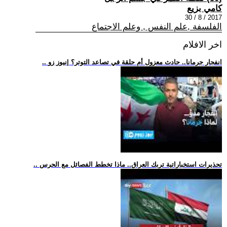
كامي بزيع
2017 / 8 / 30
الفلسفة ,علم النفس , وعلم الاجتماع
اخر الافلام
.. انفجار جرمانا.. حادث معزول أم حلقة في تصاعد التوتر؟ |نيوز زو
.. تحذيرات استخباراتية تربك العراق.. ماذا تخطط الفصائل مع الحرس