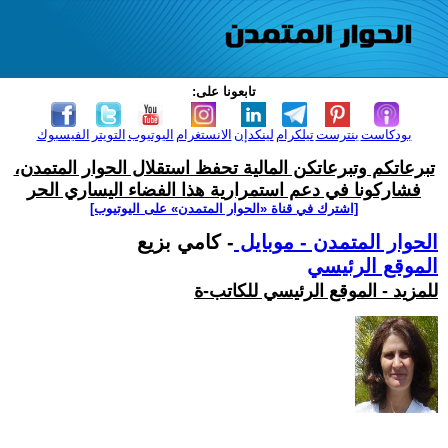
تابعونا على:
بودكاست
بنترست
تيلكرام
لينكدإن
الانستغرام
اليوتيوب
التويتر
الفيسبوك
تبرعاتكم وتبرعاتكن المالية تحفظ استقلال الحوار المتمدن،
فشاركونا في دعم استمرارية هذا الفضاء اليساري الحر
[اشترك في قناة ‫«الحوار المتمدن» على اليوتيوب]
الحوار المتمدن - موبايل
- كامي بزيع
الموقع الرئيسي
للمزيد - الموقع الرئيسي للكاتب-ة