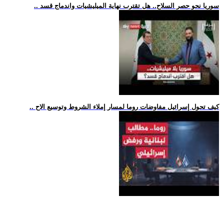
.. سوريا نحو حصر السلاح.. هل تقترب نهاية الميليشيات واندماج قسد
.. كيف تحول إسرائيل مفاوضات روما لمسار إملاء الشروط وتوسيع الاح