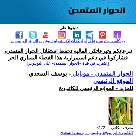
تابعونا على:
بودكاست
بنترست
تيلكرام
لينكدإن
الانستغرام
اليوتيوب
التويتر
الفيسبوك
تبرعاتكم وتبرعاتكن المالية تحفظ استقلال الحوار المتمدن،
فشاركونا في دعم استمرارية هذا الفضاء اليساري الحر
[اشترك في قناة ‫«الحوار المتمدن» على اليوتيوب]
الحوار المتمدن - موبايل
- يوسف السعدي
الموقع الرئيسي
للمزيد - الموقع الرئيسي للكاتب-ة
معرف الكاتب-ة: 5172
الكاتب-ة في موقع ويكيبيديا : يوسف السعدي