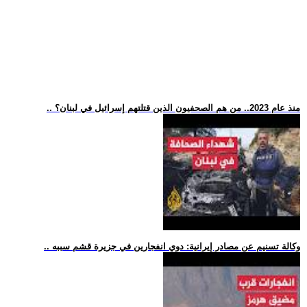
.. منذ عام 2023.. من هم الصحفيون الذين قتلتهم إسرائيل في لبنان؟
.. وكالة تسنيم عن مصادر إيرانية: دوي انفجارين في جزيرة قشم سببه