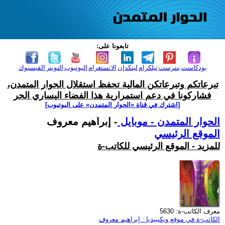
تابعونا على:
بودكاست
بنترست
تيلكرام
لينكدإن
الانستغرام
اليوتيوب
التويتر
الفيسبوك
تبرعاتكم وتبرعاتكن المالية تحفظ استقلال الحوار المتمدن،
فشاركونا في دعم استمرارية هذا الفضاء اليساري الحر
[اشترك في قناة ‫«الحوار المتمدن» على اليوتيوب]
الحوار المتمدن - موبايل
- إبراهيم معروف
الموقع الرئيسي
للمزيد - الموقع الرئيسي للكاتب-ة
معرف الكاتب-ة: 5630
الكاتب-ة في موقع ويكيبيديا : إبراهيم معروف