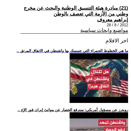
(21) مبادرة هيئة التنسيق الوطنية والبحث عن مخرج
وطني من الأزمة التي تعصف بالوطن
إبراهيم معروف
2012 / 8 / 28
مواضيع وابحاث سياسية
اخر الافلام
.. ما هي الخطوط الحمراء التي تتمسك بها واشنطن في الاتفاق المرتق
.. رويترز عن مسؤول أمريكي: سنرفع الحصار عن موانئ إيران فور الإع