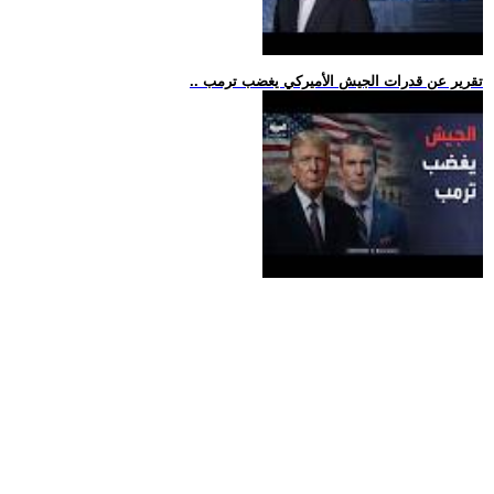
.. تقرير عن قدرات الجيش الأميركي يغضب ترمب