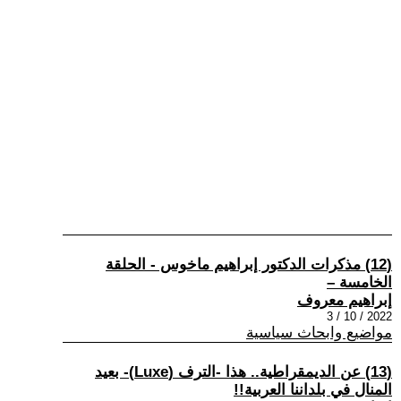
(12) مذكرات الدكتور إبراهيم ماخوس - الحلقة
الخامسة –
إبراهيم معروف
2022 / 10 / 3
مواضيع وابحاث سياسية
(13) عن الديمقراطية.. هذا -الترف (Luxe)- بعيد
المنال في بلداننا العربية!!