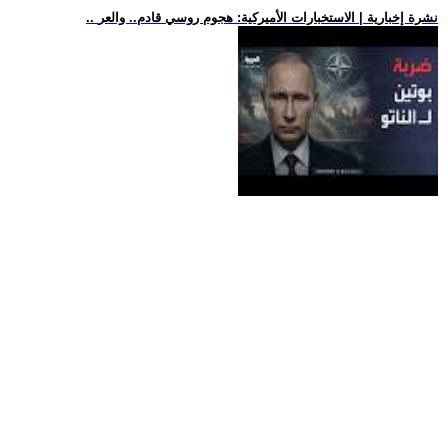
.. نشرة إخبارية | الاستخبارات الأميركية: هجوم روسي قادم.. والعر