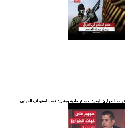
.. قوات الطوارئ اليمنية: خسائر مادية وبشرية عقب استهداف الحوثيي