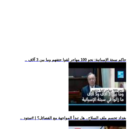
.. حاكم سبتة الإسبانية: نحو 100 مهاجر لقوا حتفهم وما بين 3 آلاف
.. بغداد تحسم ملف السلاح.. هل تبدأ المواجهة مع الفصائل؟ | #ستود