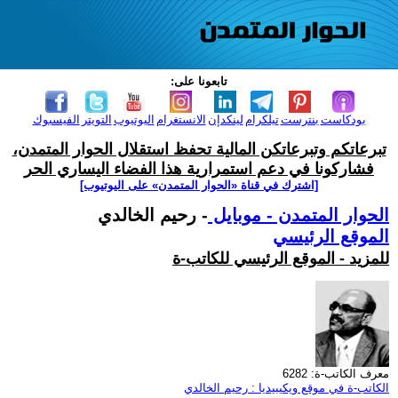
تابعونا على:
بودكاست
بنترست
تيلكرام
لينكدإن
الانستغرام
اليوتيوب
التويتر
الفيسبوك
تبرعاتكم وتبرعاتكن المالية تحفظ استقلال الحوار المتمدن،
فشاركونا في دعم استمرارية هذا الفضاء اليساري الحر
[اشترك في قناة ‫«الحوار المتمدن» على اليوتيوب]
الحوار المتمدن - موبايل
- رحيم الخالدي
الموقع الرئيسي
للمزيد - الموقع الرئيسي للكاتب-ة
معرف الكاتب-ة: 6282
الكاتب-ة في موقع ويكيبيديا : رحيم الخالدي