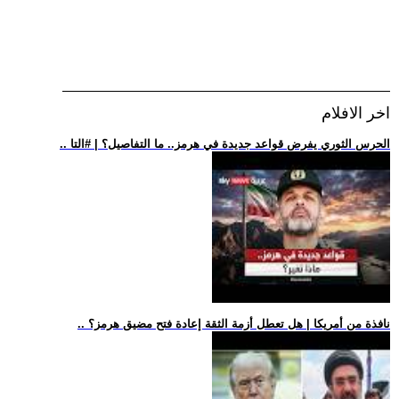
اخر الافلام
.. الحرس الثوري يفرض قواعد جديدة في هرمز.. ما التفاصيل؟ | #التا
.. نافذة من أمريكا | هل تعطل أزمة الثقة إعادة فتح مضيق هرمز؟