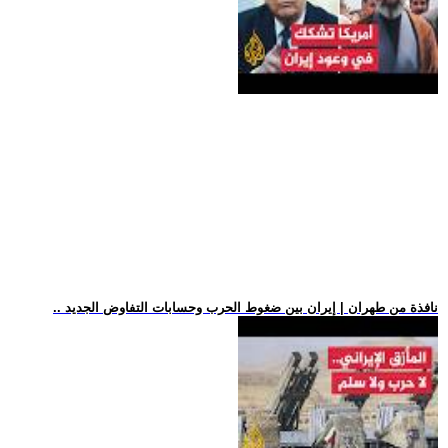
.. نافذة من طهران | إيران بين ضغوط الحرب وحسابات التفاوض الجديد