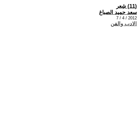
(11) شِعر
سعد حميد الصباغ
2012 / 4 / 7
الادب والفن