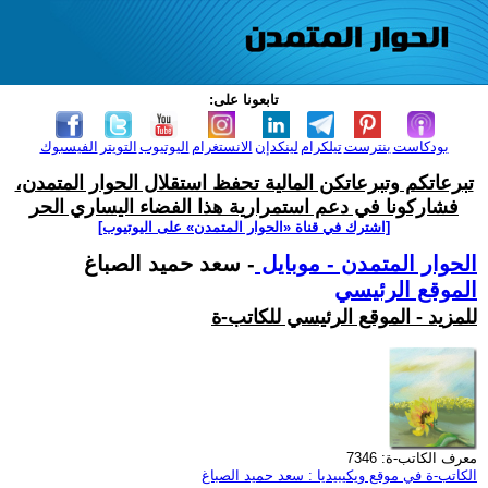
تابعونا على:
بودكاست
بنترست
تيلكرام
لينكدإن
الانستغرام
اليوتيوب
التويتر
الفيسبوك
تبرعاتكم وتبرعاتكن المالية تحفظ استقلال الحوار المتمدن،
فشاركونا في دعم استمرارية هذا الفضاء اليساري الحر
[اشترك في قناة ‫«الحوار المتمدن» على اليوتيوب]
الحوار المتمدن - موبايل
- سعد حميد الصباغ
الموقع الرئيسي
للمزيد - الموقع الرئيسي للكاتب-ة
معرف الكاتب-ة: 7346
الكاتب-ة في موقع ويكيبيديا : سعد حميد الصباغ