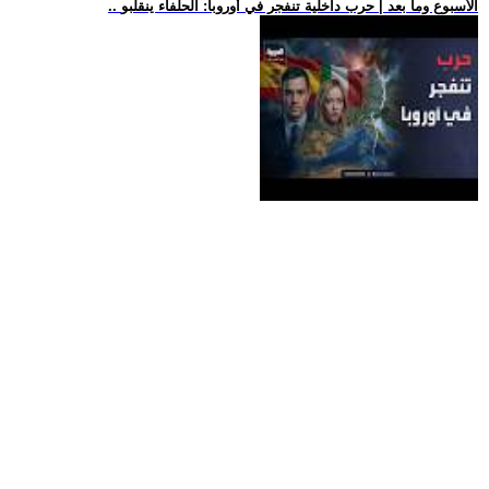
.. الأسبوع وما بعد | حرب داخلية تنفجر في أوروبا: الحلفاء ينقلبو