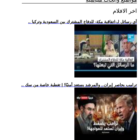
اخر الافلام
.. أي رسائل لـ-اتفاقية مكة- للدفاع المشترك بين السعودية وتركيا
.. ترامب يحاصر إيران.. والمرشد يستعد أمنيًا! | تغطية خاصة من سك