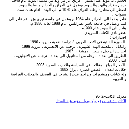
الاسم : د. مؤيد عبد الستار ، كردي عراقي ولد في مدينة الكوت عام 1948 ،
درس ببغداد والهند والسويد ،وعمل في العراق والجزائر وليبيا والسويد
اضطر الى مغادرة وطنه العراق عام 1979 م الى الهند ، اقام هناك ست
سنوات .
غادر بعدها الى الجزائر عام 1984 م وعمل في جامعة تيزي وزو ، ثم غادر الى
ليبيا وعمل في جامعة ناصر بطرابلس عام 1988 لغاية 1990 م.
هاجر الى السويد عام 1990م .
عضو نادي الكتاب السويدي
اصدارات :
السيرة الذاتية في الادب العربي / دراسة نقدية ، بيروت 1996
رامايانا ، ملحمة الهند الشهيرة ، ترجمة عن الانجليزية ، بيروت 1996
اجراس الرحيل ، شعر ، دمشق ، 1987
الطريق الى بغداد ، رحلة من استانبول الى بغداد ، ترجمة عن الانجليزية ،
لندن 2003
الكلام المباح ، مقالات في السياسة والادب ، السويد 2003
حكايات لبغداد ، قصص قصيرة ، براغ 1992
وله كتابات ومنشورات وتراجم عديدة نشرت في الصحف والمجلات العراقية
و العربية
معرف الكاتب-ة: 95
الكاتب-ة في موقع ويكيبيديا : مؤيد عبد الستار