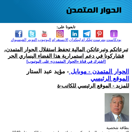
تابعونا على:
بودكاست
بنترست
تيلكرام
لينكدإن
الانستغرام
اليوتيوب
التويتر
الفيسبوك
تبرعاتكم وتبرعاتكن المالية تحفظ استقلال الحوار المتمدن،
فشاركونا في دعم استمرارية هذا الفضاء اليساري الحر
[اشترك في قناة ‫«الحوار المتمدن» على اليوتيوب]
الحوار المتمدن - موبايل
- مؤيد عبد الستار
الموقع الرئيسي
للمزيد - الموقع الرئيسي للكاتب-ة
بطاقة شخصية