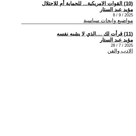
(10) القوات الامريكية... للحماية أم للاحتلال
مؤيد عبد الستار
2025 / 9 / 8
مواضيع وابحاث سياسية
(11) قرأت لك ....الذي لا يشبه نفسه
مؤيد عبد الستار
2025 / 7 / 28
الادب والفن