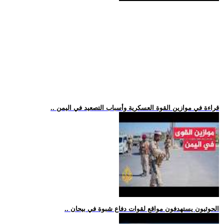
.. قراءة في موازين القوة العسكرية وأسباب التصعيد في اليمن
.. الحوثيون يستهدفون مواقع لقوات دفاع شبوة في بيحان