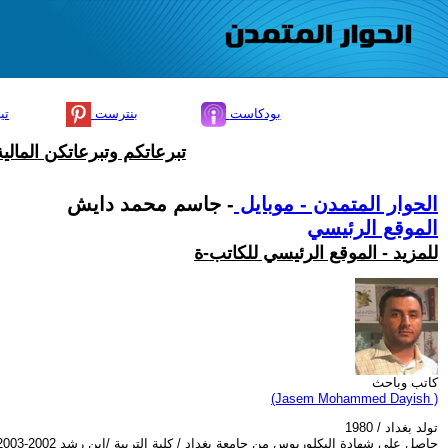
بودكاست
بنترست
تي
تبرعاتكم وتبرعاتكن المال
الحوار المتمدن - موبايل
- جاسم محمد دايش
الموقع الرئيسي
للمزيد - الموقع الرئيسي للكاتب-ة
كاتب وباحث
(Jasem Mohammed Dayish )
تولد بغداد / 1980
حاصل على شهادة البكلوريوس من جامعة بغداد / كلية التربية /ابن رشد 2002-2003