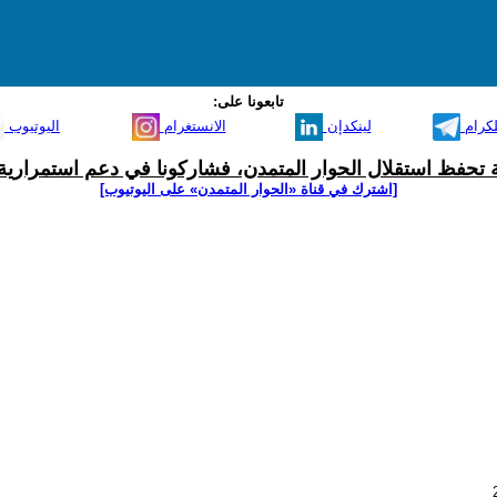
تابعونا على:
لكرام
لينكدإن
الانستغرام
اليوتيوب
ية تحفظ استقلال الحوار المتمدن، فشاركونا في دعم استمرارية 
[اشترك في قناة ‫«الحوار المتمدن» على اليوتيوب]