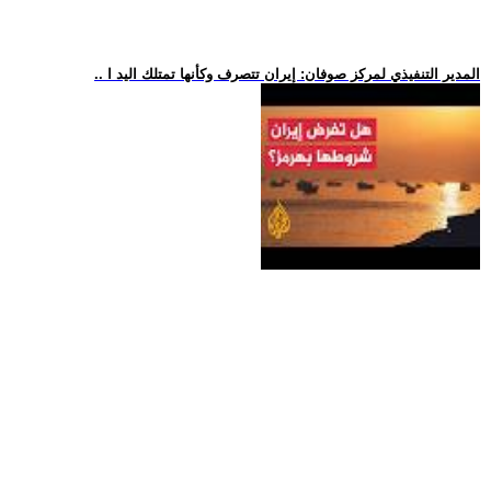
.. المدير التنفيذي لمركز صوفان: إيران تتصرف وكأنها تمتلك اليد ا