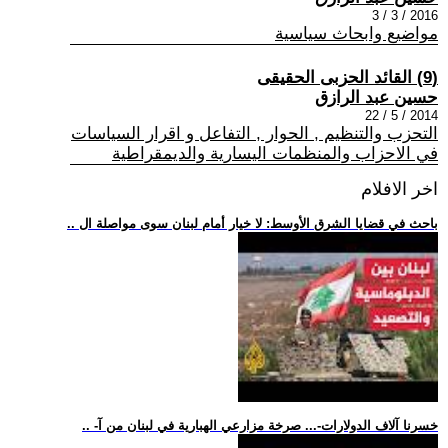
2016 / 3 / 3
مواضيع وابحاث سياسية
(9) القائد الحزبى الحقيقى
حسين عبد الرازق
2014 / 5 / 22
التحزب والتنظيم , الحوار , التفاعل و اقرار السياسات
في الاحزاب والمنظمات اليسارية والديمقراطية
اخر الافلام
.. باحث في قضايا الشرق الأوسط: لا خيار أمام لبنان سوى مواصلة ال
.. -خسرنا آلاف الدولارات-... صرخة مزارعي الهبارية في لبنان من آ