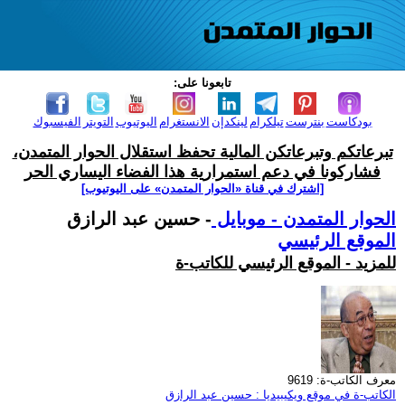
تابعونا على:
بودكاست
بنترست
تيلكرام
لينكدإن
الانستغرام
اليوتيوب
التويتر
الفيسبوك
تبرعاتكم وتبرعاتكن المالية تحفظ استقلال الحوار المتمدن،
فشاركونا في دعم استمرارية هذا الفضاء اليساري الحر
[اشترك في قناة ‫«الحوار المتمدن» على اليوتيوب]
الحوار المتمدن - موبايل
- حسين عبد الرازق
الموقع الرئيسي
للمزيد - الموقع الرئيسي للكاتب-ة
معرف الكاتب-ة: 9619
الكاتب-ة في موقع ويكيبيديا : حسين عبد الرازق