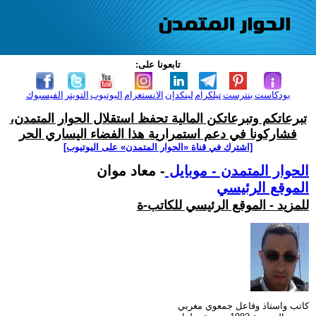
تابعونا على:
بودكاست
بنترست
تيلكرام
لينكدإن
الانستغرام
اليوتيوب
التويتر
الفيسبوك
تبرعاتكم وتبرعاتكن المالية تحفظ استقلال الحوار المتمدن،
فشاركونا في دعم استمرارية هذا الفضاء اليساري الحر
[اشترك في قناة ‫«الحوار المتمدن» على اليوتيوب]
الحوار المتمدن - موبايل
- معاد موان
الموقع الرئيسي
للمزيد - الموقع الرئيسي للكاتب-ة
كاتب واستاذ وفاعل جمعوي مغربي