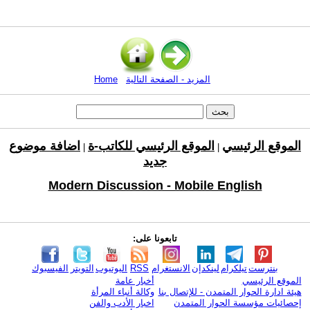
المزيد - الصفحة التالية
Home
الموقع الرئيسي
الموقع الرئيسي للكاتب-ة
اضافة موضوع
|
|
جديد
Modern Discussion - Mobile English
تابعونا على:
بنترست
تيلكرام
لينكدإن
الانستغرام
RSS
اليوتيوب
التويتر
الفيسبوك
الموقع الرئيسي
أخبار عامة
هيئة ادارة الحوار المتمدن - للإتصال بنا
وكالة أنباء المرأة
إحصائيات مؤسسة الحوار المتمدن
اخبار الأدب والفن