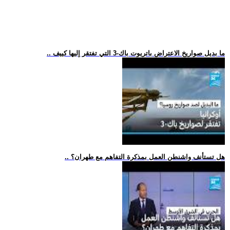
.. ما بديل صواريخ الاعتراض باتريوت باك-3 التي تفتقر إليها كييف
.. هل تستأنف واشنطن العمل بمذكرة التفاهم مع طهران؟