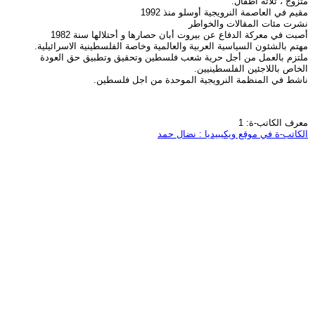
متزوج ، ثلاثة أطفال.
مقيم في العاصمة النرويجية أوسلو منذ 1992
نشرت مئات المقالات والخواطر
أصبت في معركة الدفاع عن بيروت أبان حصارها و أحتلالها سنة 1982
مهتم بالشئون السياسية العربية والعالمية وخاصة الفلسطينية الاسرائيلية.
ملتزم بالعمل من أجل حرية شعب فلسطين وتحقيق وتطبيق حق العودة
الخاص باللاجئين الفلسطينيين.
ناشط في المنظمة النرويجية الموحدة من اجل فلسطين.
معرف الكاتب-ة: 1
الكاتب-ة في موقع ويكيبيديا : نضال حمد