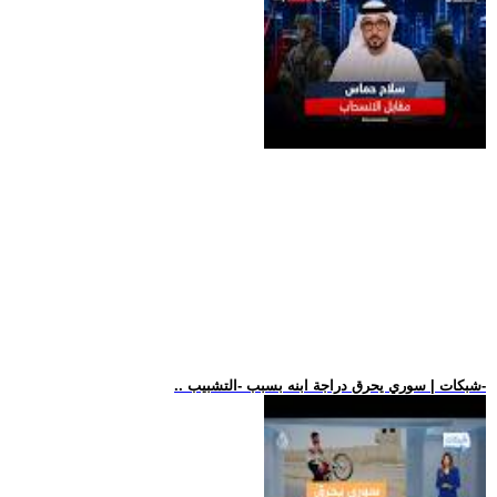
.. شبكات | سوري يحرق دراجة ابنه بسبب -التشبيب-