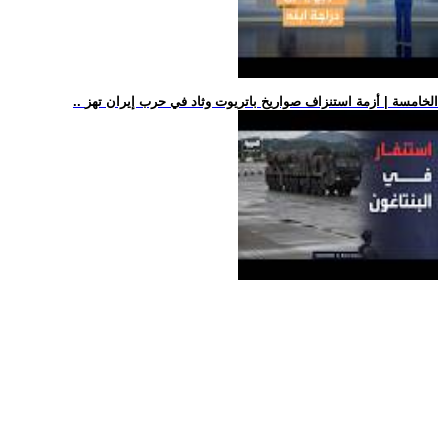
.. الخامسة | أزمة استنزاف صواريخ باتريوت وثاد في حرب إيران تهز