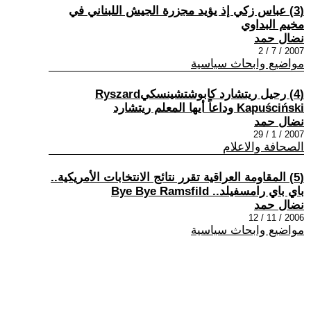
(3) عباس زكي إذ يؤيد مجزرة الجيش اللبناني في
مخيم البداوي
نضال حمد
2007 / 7 / 2
مواضيع وابحاث سياسية
(4) رحيل ريتشارد كابوشتشينسكيRyszard
Kapuściński وداعاً أيها المعلم ريتشارد
نضال حمد
2007 / 1 / 29
الصحافة والاعلام
(5) المقاومة العراقية تقرر نتائج الانتخابات الأمريكية..
باي باي رامسفيلد.. Bye Bye Ramsfild
نضال حمد
2006 / 11 / 12
مواضيع وابحاث سياسية