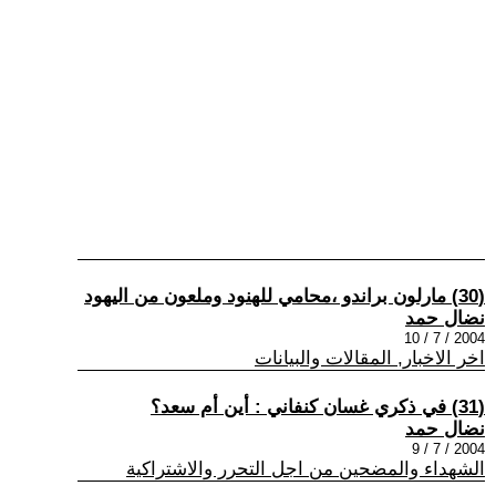
(30) مارلون براندو ،محامي للهنود وملعون من اليهود
نضال حمد
2004 / 7 / 10
اخر الاخبار, المقالات والبيانات
(31) في ذكري غسان كنفاني : أين أم سعد؟
نضال حمد
2004 / 7 / 9
الشهداء والمضحين من اجل التحرر والاشتراكية