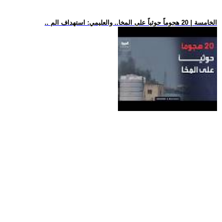
.. الخامسة | 20 هجوماً حوثياً على المخا.. والعليمي: استهداف الم