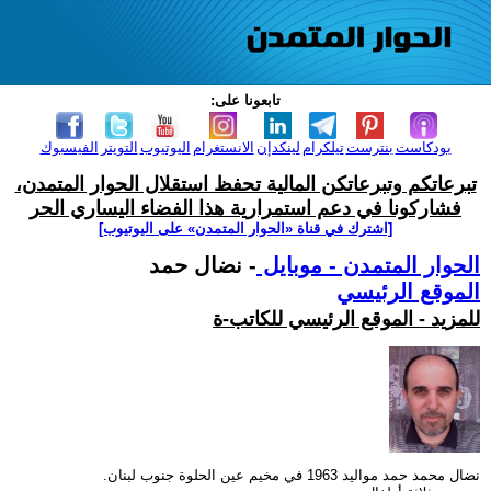
تابعونا على:
بودكاست
بنترست
تيلكرام
لينكدإن
الانستغرام
اليوتيوب
التويتر
الفيسبوك
تبرعاتكم وتبرعاتكن المالية تحفظ استقلال الحوار المتمدن،
فشاركونا في دعم استمرارية هذا الفضاء اليساري الحر
[اشترك في قناة ‫«الحوار المتمدن» على اليوتيوب]
الحوار المتمدن - موبايل
- نضال حمد
الموقع الرئيسي
للمزيد - الموقع الرئيسي للكاتب-ة
نضال محمد حمد مواليد 1963 في مخيم عين الحلوة جنوب لبنان.