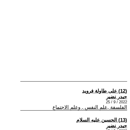
(12) على طاولة فرويد
حيدر نضير
2022 / 9 / 25
الفلسفة ,علم النفس , وعلم الاجتماع
(13) الحسين عليه السلام
حيدر نضير