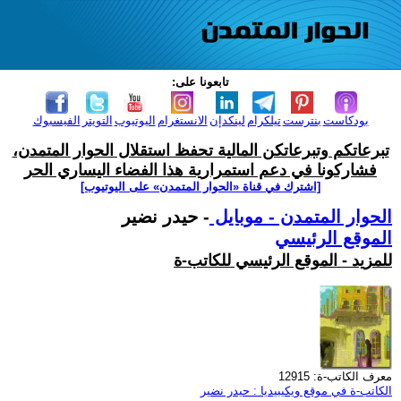
تابعونا على:
بودكاست
بنترست
تيلكرام
لينكدإن
الانستغرام
اليوتيوب
التويتر
الفيسبوك
تبرعاتكم وتبرعاتكن المالية تحفظ استقلال الحوار المتمدن،
فشاركونا في دعم استمرارية هذا الفضاء اليساري الحر
[اشترك في قناة ‫«الحوار المتمدن» على اليوتيوب]
الحوار المتمدن - موبايل
- حيدر نضير
الموقع الرئيسي
للمزيد - الموقع الرئيسي للكاتب-ة
معرف الكاتب-ة: 12915
الكاتب-ة في موقع ويكيبيديا : حيدر نضير