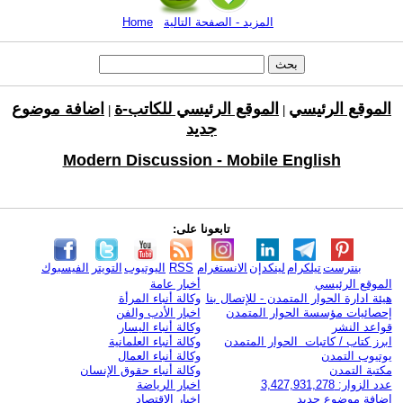
المزيد - الصفحة التالية
Home
الموقع الرئيسي
الموقع الرئيسي للكاتب-ة
اضافة موضوع
|
|
جديد
Modern Discussion - Mobile English
تابعونا على:
بنترست
تيلكرام
لينكدإن
الانستغرام
RSS
اليوتيوب
التويتر
الفيسبوك
الموقع الرئيسي
أخبار عامة
هيئة ادارة الحوار المتمدن - للإتصال بنا
وكالة أنباء المرأة
إحصائيات مؤسسة الحوار المتمدن
اخبار الأدب والفن
قواعد النشر
وكالة أنباء اليسار
ابرز كتاب / كاتبات الحوار المتمدن
وكالة أنباء العلمانية
يوتيوب التمدن
وكالة أنباء العمال
مكتبة التمدن
وكالة أنباء حقوق الإنسان
عدد الزوار: 3,427,931,278
اخبار الرياضة
اضافة موضوع جديد
اخبار الاقتصاد