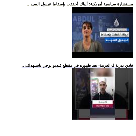
.. مستشارة سياسية أمريكية: أيباك أخفقت بإسقاط عبدول السيد
.. فادي بدرية لـ-العربية- بعد ظهوره في مقطع فيديو يوحي باستهداف