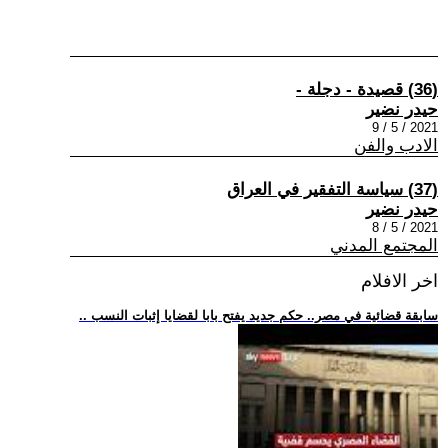
(36) قصيدة - دجلة -
حيدر نضير
2021 / 5 / 9
الادب والفن
(37) سياسة التفقير في العراق
حيدر نضير
2021 / 5 / 8
المجتمع المدني
اخر الافلام
.. سابقة قضائية في مصر.. حكم جديد يفتح بابا لقضايا إثبات النسب