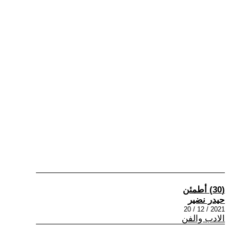
(30) أطمئن
حيدر نضير
2021 / 12 / 20
الادب والفن