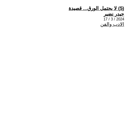
(5) لا يحتمل الورق... قصيدة
حيدر نضير
2024 / 3 / 17
الادب والفن