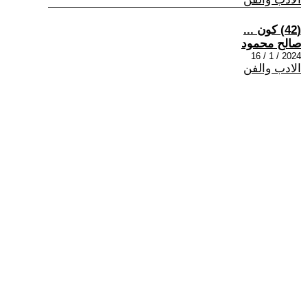
(42) كون ...
صالح محمود
2024 / 1 / 16
الادب والفن