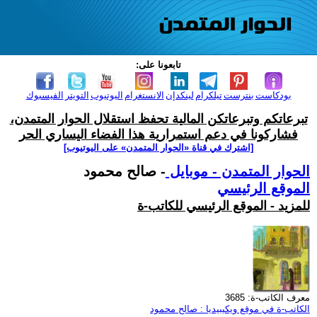
تابعونا على:
بودكاست
بنترست
تيلكرام
لينكدإن
الانستغرام
اليوتيوب
التويتر
الفيسبوك
تبرعاتكم وتبرعاتكن المالية تحفظ استقلال الحوار المتمدن،
فشاركونا في دعم استمرارية هذا الفضاء اليساري الحر
[اشترك في قناة ‫«الحوار المتمدن» على اليوتيوب]
الحوار المتمدن - موبايل
- صالح محمود
الموقع الرئيسي
للمزيد - الموقع الرئيسي للكاتب-ة
معرف الكاتب-ة: 3685
الكاتب-ة في موقع ويكيبيديا : صالح محمود