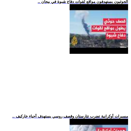
.. الحوثيون يستهدفون مواقع لقوات دفاع شبوة في بيحان
.. مسيرات أوكرانية تضرب تتارستان وقصف روسي يستهدف أحياء خاركيف