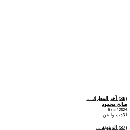
(36) آخر المعارك ...
صالح محمود
2024 / 5 / 6
الادب والفن
(37) الدينونة ...