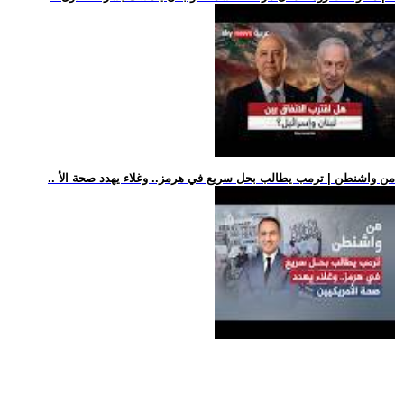
.. من واشنطن | ترمب يطالب بحل سريع في هرمز.. وغلاء يهدد صحة الأ