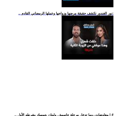
.. نور الغندور تكشف حقيقة مرضها وزواجها وعملها الرمضاني القادم:
.. مفاوضات روما تدخل مرحلة حاسمة.. ولبنان يتمسك بشرطه الأول | #