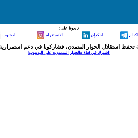
تابعونا على:
لكرام
لينكدإن
الانستغرام
اليوتيوب
ية تحفظ استقلال الحوار المتمدن، فشاركونا في دعم استمرارية 
[اشترك في قناة ‫«الحوار المتمدن» على اليوتيوب]