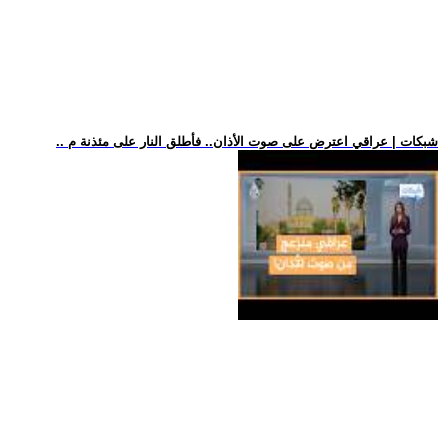
.. شبكات | عراقي اعترض على صوت الأذان.. فأطلق النار على مئذنة م