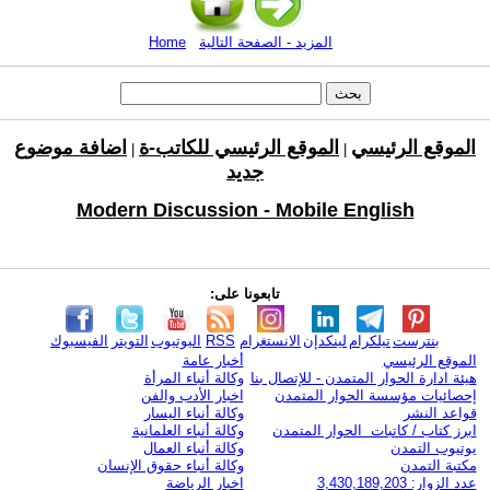
المزيد - الصفحة التالية
Home
الموقع الرئيسي
الموقع الرئيسي للكاتب-ة
اضافة موضوع
|
|
جديد
Modern Discussion - Mobile English
تابعونا على:
بنترست
تيلكرام
لينكدإن
الانستغرام
RSS
اليوتيوب
التويتر
الفيسبوك
الموقع الرئيسي
أخبار عامة
هيئة ادارة الحوار المتمدن - للإتصال بنا
وكالة أنباء المرأة
إحصائيات مؤسسة الحوار المتمدن
اخبار الأدب والفن
قواعد النشر
وكالة أنباء اليسار
ابرز كتاب / كاتبات الحوار المتمدن
وكالة أنباء العلمانية
يوتيوب التمدن
وكالة أنباء العمال
مكتبة التمدن
وكالة أنباء حقوق الإنسان
عدد الزوار: 3,430,189,203
اخبار الرياضة