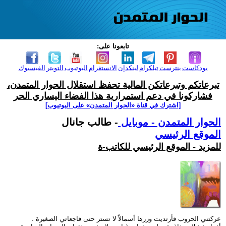
تابعونا على:
بودكاست
بنترست
تيلكرام
لينكدإن
الانستغرام
اليوتيوب
التويتر
الفيسبوك
تبرعاتكم وتبرعاتكن المالية تحفظ استقلال الحوار المتمدن،
فشاركونا في دعم استمرارية هذا الفضاء اليساري الحر
[اشترك في قناة ‫«الحوار المتمدن» على اليوتيوب]
الحوار المتمدن - موبايل
- طالب جانال
الموقع الرئيسي
للمزيد - الموقع الرئيسي للكاتب-ة
عركتني الحروب فأرتديت وزرها أسمالاً لا تستر حتى فاجعاتي الصغيرة .