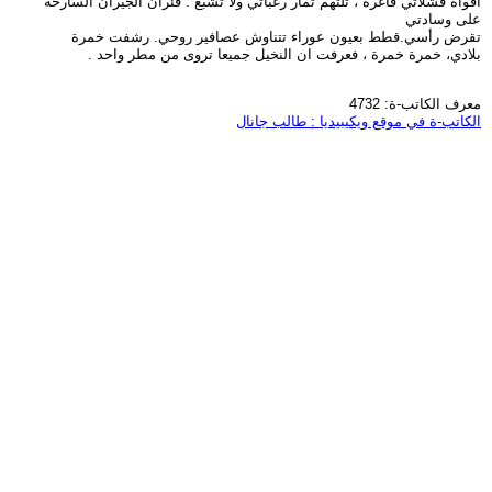
أفواه فشلاتي فاغرة ، تلتهم ثمار رغباتي ولا تشبع . فئران الجيران السارحة
على وسادتي
تقرض رأسي.قطط بعيون عوراء تتناوش عصافير روحي. رشفت خمرة
بلادي، خمرة خمرة ، فعرفت ان النخيل جميعا تروى من مطر واحد .
معرف الكاتب-ة: 4732
الكاتب-ة في موقع ويكيبيديا : طالب جانال