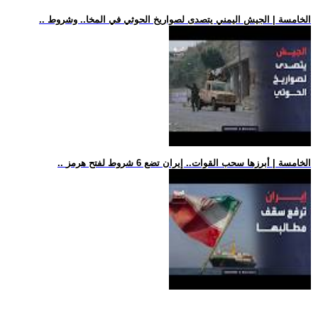
.. الخامسة | الجيش اليمني يتصدى لصواريخ الحوثي في المخا.. وشروط
.. الخامسة | أبرزها سحب القوات.. إيران تضع 6 شروط لفتح هرمز