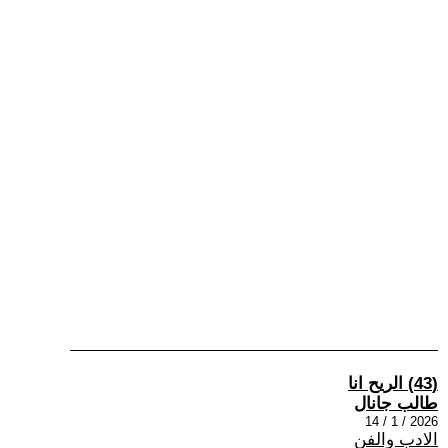
(43) الريح انا
طالب جانال
2026 / 1 / 14
الادب والفن