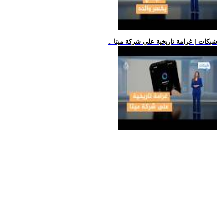
.. شبكات | غرامة تاريخية على شركة ميتا