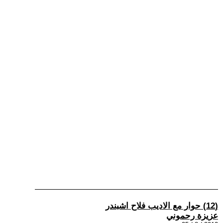
(12) حوار مع الاديب فلاح اشبندر
عزيزة رحموني