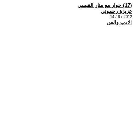
(17) حوار مع منار القيسي
عزيزة رحموني
2012 / 6 / 14
الادب والفن