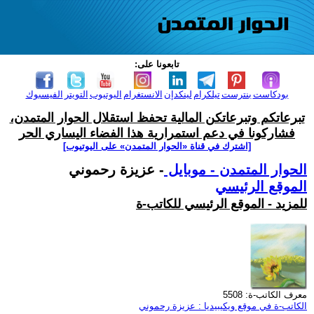
تابعونا على:
بودكاست
بنترست
تيلكرام
لينكدإن
الانستغرام
اليوتيوب
التويتر
الفيسبوك
تبرعاتكم وتبرعاتكن المالية تحفظ استقلال الحوار المتمدن،
فشاركونا في دعم استمرارية هذا الفضاء اليساري الحر
[اشترك في قناة ‫«الحوار المتمدن» على اليوتيوب]
الحوار المتمدن - موبايل
- عزيزة رحموني
الموقع الرئيسي
للمزيد - الموقع الرئيسي للكاتب-ة
معرف الكاتب-ة: 5508
الكاتب-ة في موقع ويكيبيديا : عزيزة رحموني