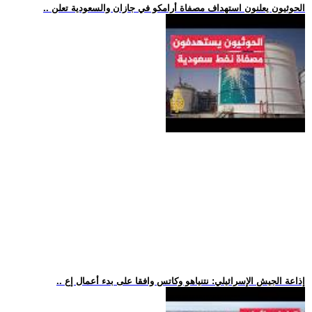
.. الحوثيون يعلنون استهداف مصفاة أرامكو في جازان والسعودية تعلن
.. إذاعة الجيش الإسرائيلي: نتنياهو وكاتس وافقا على بدء أعمال إع