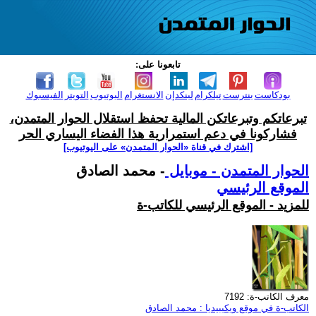
تابعونا على:
بودكاست
بنترست
تيلكرام
لينكدإن
الانستغرام
اليوتيوب
التويتر
الفيسبوك
تبرعاتكم وتبرعاتكن المالية تحفظ استقلال الحوار المتمدن،
فشاركونا في دعم استمرارية هذا الفضاء اليساري الحر
[اشترك في قناة ‫«الحوار المتمدن» على اليوتيوب]
الحوار المتمدن - موبايل
- محمد الصادق
الموقع الرئيسي
للمزيد - الموقع الرئيسي للكاتب-ة
معرف الكاتب-ة: 7192
الكاتب-ة في موقع ويكيبيديا : محمد الصادق