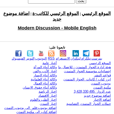
الموقع الرئيسي
الموقع الرئيسي للكاتب-ة
اضافة موضوع
|
|
جديد
Modern Discussion - Mobile English
تابعونا على:
بنترست
تيلكرام
لينكدإن
الانستغرام
RSS
اليوتيوب
التويتر
الفيسبوك
الموقع الرئيسي
أخبار عامة
هيئة ادارة الحوار المتمدن - للإتصال بنا
وكالة أنباء المرأة
إحصائيات مؤسسة الحوار المتمدن
اخبار الأدب والفن
قواعد النشر
وكالة أنباء اليسار
ابرز كتاب / كاتبات الحوار المتمدن
وكالة أنباء العلمانية
يوتيوب التمدن
وكالة أنباء العمال
مكتبة التمدن
وكالة أنباء حقوق الإنسان
عدد الزوار: 3,428,330,495
اخبار الرياضة
اضافة موضوع جديد
اخبار الاقتصاد
اضافة الاخبار
اخبار الطب والعلوم
حملات الحوار المتمدن التضامنية
اخبار التمدن
إضافة يوتيوب-فلم إلى يوتيوب التمدن
إضافة كتاب إلى مكتبة التمدن