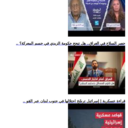
.. حصر السلاح في العراق.. هل تنجح حكومة الزيدي في حسم المعركة؟
.. قراءة عسكرية | إسرائيل ترسّخ احتلالها في جنوب لبنان عبر القو