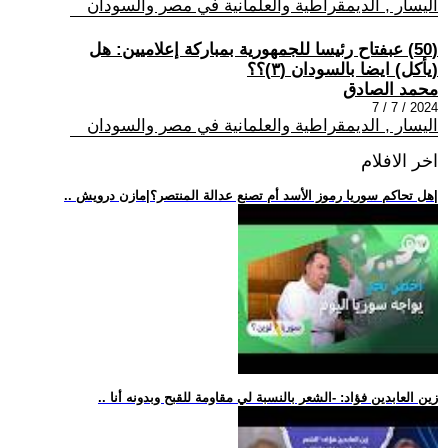
اليسار , الديمقراطية والعلمانية في مصر والسودان
(50) عبفتاح رئيسا للجمهورية بمباركة إعلاميين: هل
(يأكل) ايضا بالسودان (٣)؟؟
محمد الصادق
2024 / 7 / 7
اليسار , الديمقراطية والعلمانية في مصر والسودان
اخر الافلام
.. هل تحاكم سوريا رموز الأسد أم تصنع عدالة المنتصر؟|مازن درويش|
.. زين العابدين فؤاد: -الشعر بالنسبة لي مقاومة للقبح وبدونه أنا