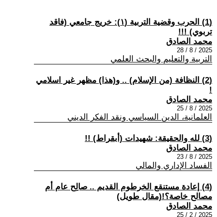
(1) الحرب وقضية التربية (١): خريج جامعي (فاقد
تربوي) !!!
محمد الصادق
2025 / 8 / 28
التربية والتعليم والبحث العلمي
(2) النظافة (من الإسلام) .. و(هذا) مظهر غير اسلامي
!
محمد الصادق
2025 / 8 / 25
العلمانية، الدين السياسي ونقد الفكر الديني
(3) لله والحقيقة: شهيدات (أبقراط) !!
محمد الصادق
2025 / 8 / 23
الفساد الإداري والمالي
(4) إعادة مستنقع الخرطوم القديم .. صالِح عام أم
مصالح خاصة؟!(مقال طويل)
محمد الصادق
2025 / 2 / 25