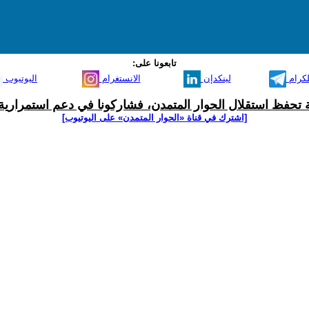
تابعونا على:
لكرام
لينكدإن
الانستغرام
اليوتيوب
ية تحفظ استقلال الحوار المتمدن، فشاركونا في دعم استمرارية 
[اشترك في قناة ‫«الحوار المتمدن» على اليوتيوب]