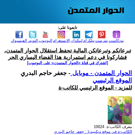
تابعونا على:
بودكاست
بنترست
تيلكرام
لينكدإن
الانستغرام
اليوتيوب
التويتر
الفيسبوك
تبرعاتكم وتبرعاتكن المالية تحفظ استقلال الحوار المتمدن،
فشاركونا في دعم استمرارية هذا الفضاء اليساري الحر
[اشترك في قناة ‫«الحوار المتمدن» على اليوتيوب]
الحوار المتمدن - موبايل
- جعفر حاجم البدري
الموقع الرئيسي
للمزيد - الموقع الرئيسي للكاتب-ة
معرف الكاتب-ة: 10024
الكاتب-ة في موقع ويكيبيديا : جعفر حاجم البدري