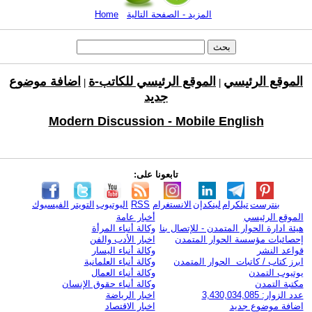
المزيد - الصفحة التالية
Home
الموقع الرئيسي
الموقع الرئيسي للكاتب-ة
اضافة موضوع
|
|
جديد
Modern Discussion - Mobile English
تابعونا على:
بنترست
تيلكرام
لينكدإن
الانستغرام
RSS
اليوتيوب
التويتر
الفيسبوك
الموقع الرئيسي
أخبار عامة
هيئة ادارة الحوار المتمدن - للإتصال بنا
وكالة أنباء المرأة
إحصائيات مؤسسة الحوار المتمدن
اخبار الأدب والفن
قواعد النشر
وكالة أنباء اليسار
ابرز كتاب / كاتبات الحوار المتمدن
وكالة أنباء العلمانية
يوتيوب التمدن
وكالة أنباء العمال
مكتبة التمدن
وكالة أنباء حقوق الإنسان
عدد الزوار: 3,430,034,085
اخبار الرياضة
اضافة موضوع جديد
اخبار الاقتصاد