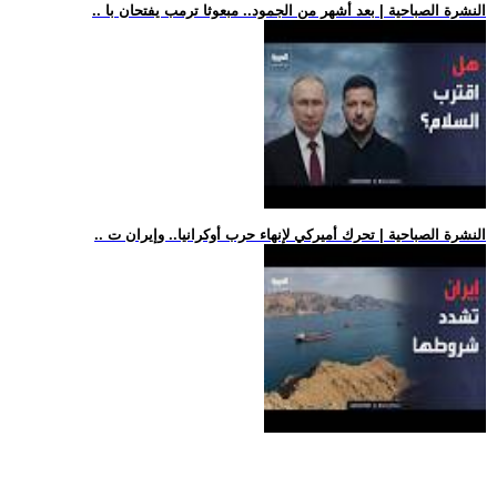
.. النشرة الصباحية | بعد أشهر من الجمود.. مبعوثا ترمب يفتحان با
.. النشرة الصباحية | تحرك أميركي لإنهاء حرب أوكرانيا.. وإيران ت