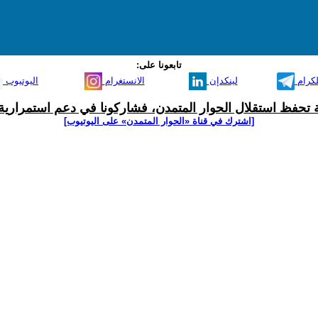
تابعونا على:
لكرام
لينكدإن
الانستغرام
اليوتيوب
ية تحفظ استقلال الحوار المتمدن، فشاركونا في دعم استمرارية 
[اشترك في قناة ‫«الحوار المتمدن» على اليوتيوب]