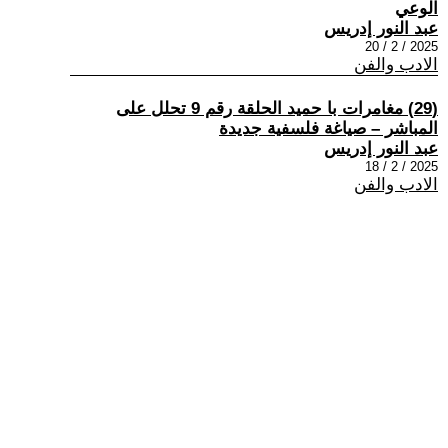
الوعي
عبد النور إدريس
2025 / 2 / 20
الادب والفن
(29) مغامرات با حميد الحلقة رقم 9 تحلل على
المباشر – صياغة فلسفية جديدة
عبد النور إدريس
2025 / 2 / 18
الادب والفن