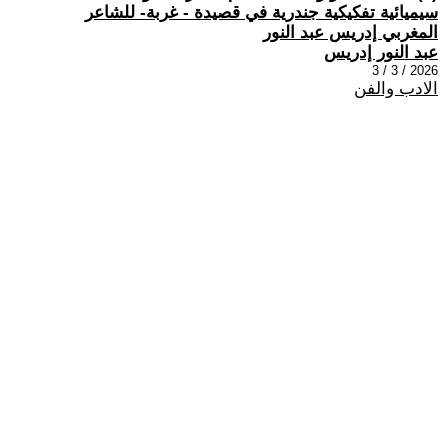
سيميائية تفكيكية جندرية في قصيدة - غربة- للشاعر
المغربي إدريس عبد النور
عبد النور إدريس
2026 / 3 / 3
الادب والفن