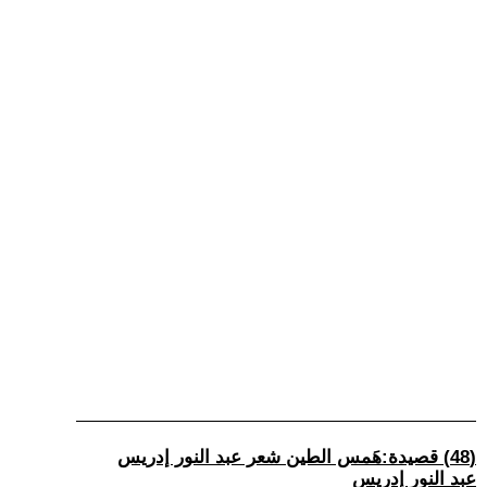
(48) قصيدة:هَمس الطين شعر عبد النور إدريس
عبد النور إدريس