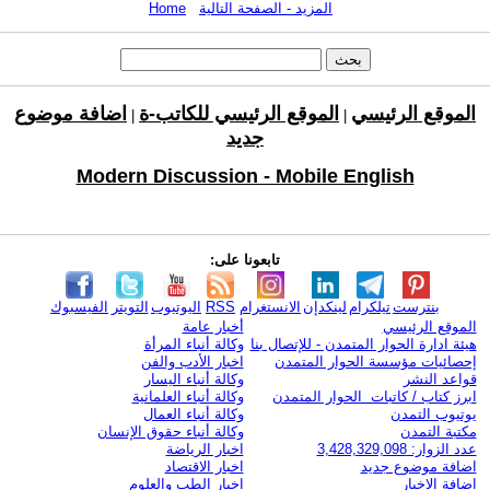
المزيد - الصفحة التالية
Home
الموقع الرئيسي
الموقع الرئيسي للكاتب-ة
اضافة موضوع
|
|
جديد
Modern Discussion - Mobile English
تابعونا على:
بنترست
تيلكرام
لينكدإن
الانستغرام
RSS
اليوتيوب
التويتر
الفيسبوك
الموقع الرئيسي
أخبار عامة
هيئة ادارة الحوار المتمدن - للإتصال بنا
وكالة أنباء المرأة
إحصائيات مؤسسة الحوار المتمدن
اخبار الأدب والفن
قواعد النشر
وكالة أنباء اليسار
ابرز كتاب / كاتبات الحوار المتمدن
وكالة أنباء العلمانية
يوتيوب التمدن
وكالة أنباء العمال
مكتبة التمدن
وكالة أنباء حقوق الإنسان
عدد الزوار: 3,428,329,098
اخبار الرياضة
اضافة موضوع جديد
اخبار الاقتصاد
اضافة الاخبار
اخبار الطب والعلوم