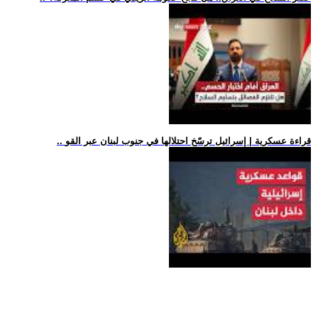
.. قراءة عسكرية | إسرائيل ترسّخ احتلالها في جنوب لبنان عبر القو