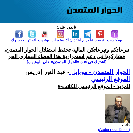
تابعونا على:
بودكاست
بنترست
تيلكرام
لينكدإن
الانستغرام
اليوتيوب
التويتر
الفيسبوك
تبرعاتكم وتبرعاتكن المالية تحفظ استقلال الحوار المتمدن،
فشاركونا في دعم استمرارية هذا الفضاء اليساري الحر
[اشترك في قناة ‫«الحوار المتمدن» على اليوتيوب]
الحوار المتمدن - موبايل
- عبد النور إدريس
الموقع الرئيسي
للمزيد - الموقع الرئيسي للكاتب-ة
كاتب
(Abdennour Driss )