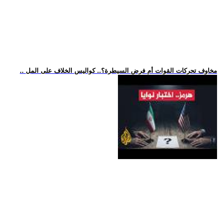
.. مخاوف تحركات القوات أم فرض السيطرة؟.. كواليس الخلاف على المل