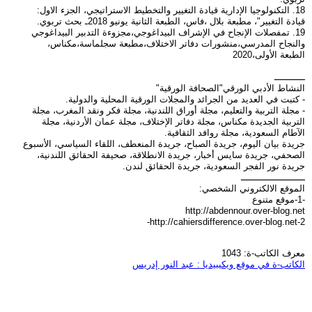
18. التكنولوجيا الإدارية قيادة التغيير والتخطيط الاستراتيجي، الجزء الاول:
قيادة التغيير"، مطبعة بلال ،فاس، الطبعة الثانية يونيو 2018ـ بحث تربوي.
19. تمفصلات الإنجاح في الإشراف البيداغوجي،مجزوءة التدبير البيداغوجي
والنجاح المدرسي،منشورات دفاتر الاختلاف،مطبعة سجلماسة،مكناس،
الطبعة الأولى،2020
ـــــــــــ
النشاط الأدبي الورقي"الصحافة الورقية"
- كتبت في العديد من الجرائد والمجلات الورقية المحلية والدولية.
- مجلة التربية والتعليم، مجلة أوراق اللندنية، مجلة فكر ونقد المغرب، مجلة
التربية الجديدة مكناس، مجلة دفاتر الإختلاف، مجلة عمان الأردنية، مجلة
الآطام السعودية، مجلة روافد الثقافية.
جريدة بيان اليوم، جريدة الصباح، جريدة المنعطف، اللقاء السياسي، الأسبوع
الصحفي، جريدة سايس أخبار، جريدة الانطلاقة، صحيفة الحقائق اللندنية،
جريدة نور الفجر السعودية، جريدة الحقائق لندن.
ـــــــــــــــــــــــ
الموقع الالكتروني الشخصي:
-1-موقع متنوع
http://abdennour.over-blog.net
http://cahiersdifference.over-blog.net-2-
معرف الكاتب-ة: 1043
الكاتب-ة في موقع ويكيبيديا : عبد النور إدريس