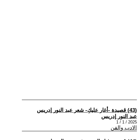
(43) قصيدة -أغار عليكِ- شعر عبد النور إدريس
عبد النور إدريس
2025 / 1 / 1
الادب والفن