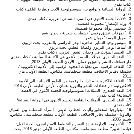
كتاب نقدي
2. الرواية النسائية والواقع بين سوسيولوجية الأدب ونظرية التلقي/ كتاب
نقدي
3. دلالات الجسد الأنثوي في السرد النسائي العربي، / كتاب نقدي
4. ورثة الإنتظار" مجموعة قصصية،
5. جمجمتي..وأنا، مجموعة قصصية،
6. " تمزقات عشق رقمي" تشظيات شعرية ، ديوان شعر
7. صهيل الجسد" ديوان شعر
8. سوسيولوجيا التمايز: ظاهرة الهدر الدراسي بالمغرب، بحث تربوي
9. أنماط الوعي التربوي وقضايا التعليم. بحث تربوي
10. الجسد المؤنث في وجدان الشعر العربي، / كتاب نقدي
11. النقد الجندري: تمثلات الجسد الأنثوي في الكتابة النسائية ، / كتاب نقدي
دار فضاءات للنشر والتوزيع عمان ، الأردن الطبعة الأولى 2013,
12. الثقافة الرقمية: من تجليات الفجوة الرقمية إلى الأدبية الالكترونية"،
سلسلة دفتاتر الاختلاف، مطبعة سجلماسة، مكناس، الطبعة الأولى، ماي
2011.
13. الثقافة الالكترونية، مدارات الرقمية من العلوم الانسانية الى الأدبية
الالكترونية، دار فضاءات للنشر والتوزيع عمان ، الأردن الطبعة الأولى 2014
14. النقد الجندري: التمثلاث السوسيولوجية للجسد الأنثوي في القصة
النسائية/ كتاب نقدي,
15. النقد الجندري: التمثلات الثقافية للجسد الأنثوي في الرواية النسائية/
كتاب نقدي
16. ميثولوجيا المحظور وآليات الخطاب الديني - المرأة المسلمة بين السياق
والتأويل- سلسلة دفاتر الاختلاف ، الطبعة الأولى، مطبعة سجلماسة ، مكناس،
شتنبر 2005.
17. التكنولوجيا الإدارية قيادة التغيير والتخطيط الاستراتيجي، الجزء الاول:
قيادة التغيير"، مطبعة سجلماسة، مكناس، الطبعة الأولى دجنبر 2016ـ بحث
تربوي.