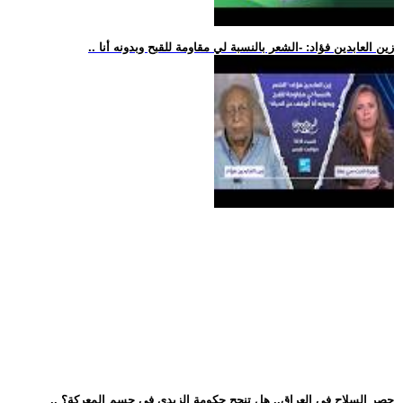
.. زين العابدين فؤاد: -الشعر بالنسبة لي مقاومة للقبح وبدونه أنا
.. حصر السلاح في العراق.. هل تنجح حكومة الزيدي في حسم المعركة؟