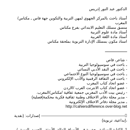
الدكتور عبد النور إدريس
أستاذ باحث بالمركز الجهوي لمهن التربية والتكوين جهة فاس ـ مكناس/
المغرب
منسق مسلك التعليم الابتدائي بفرع مكناس
أستاذ مادة علوم التربية
أستاذ مادة اللغة العربية
استاذ مكون بمسلك الإدارة التربوية بملحقة مكناس
ـــــــــــــــــــ
- شاعر، قاص
ـ باحث في سوسيولوجيا التربية
- باحث في النقد الأدبي النسائي
ـ باحث في سوسيولوجيا النوع الاجتماعي
- باحث في الثقافة الرقمية والأدب الإلكتروني
- عضو اتحاد كتاب المغرب
- عضو اتحاد كتاب الانترنت العرب /الاردن
- رئيس بيت الأدب المغربي جمعية ثقافية /مكناس/المغرب.
- مدير مجلة دفاتر الاختلاف وطنية ثقافية فكرية محكمة(فصلية)
ـ مدير مجلة دفاتر الاختلاف الإلكترونية
http://cahiersdifference.over-blog.net
------------------------------------------------------------------------ إصدارات: (نقدية
،إبداعية، تربوية)
1. الكتابة النسائية ..حفرية في الأنساق الدالة..الأنوثة ..الجسد..الهوية، /