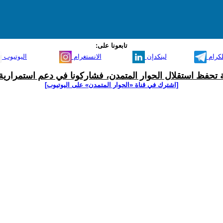
تابعونا على:
لكرام
لينكدإن
الانستغرام
اليوتيوب
ية تحفظ استقلال الحوار المتمدن، فشاركونا في دعم استمرارية 
[اشترك في قناة ‫«الحوار المتمدن» على اليوتيوب]