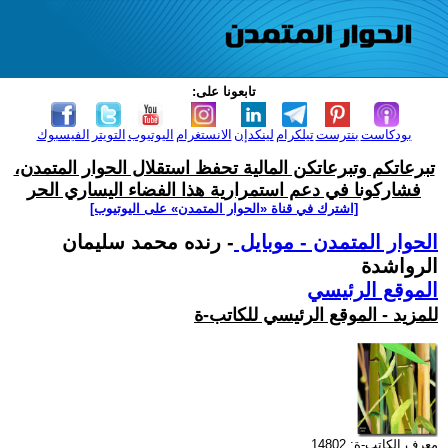
تابعونا على:
بودكاست
بنترست
تيلكرام
لينكدإن
الانستغرام
اليوتيوب
التويتر
الفيسبوك
تبرعاتكم وتبرعاتكن المالية تحفظ استقلال الحوار المتمدن،
فشاركونا في دعم استمرارية هذا الفضاء اليساري الحر
[اشترك في قناة ‫«الحوار المتمدن» على اليوتيوب]
الحوار المتمدن - موبايل
- رنده محمد سليمان
الرواشدة
الموقع الرئيسي
للمزيد - الموقع الرئيسي للكاتب-ة
معرف الكاتب-ة: 14802