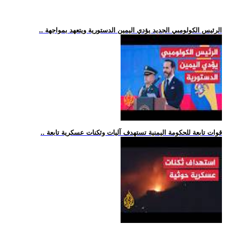
.. الرئيس الكولومبي الجديد يؤدي اليمين الدستورية ويتعهد بمواجهة
.. قوات تابعة للحكومة اليمنية تستهدف آليات وثكنات عسكرية تابعة