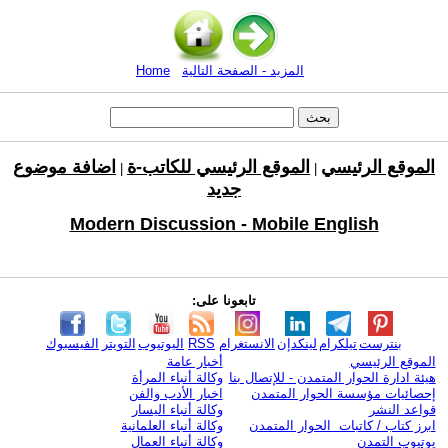
المزيد - الصفحة التالية
Home
الموقع الرئيسي
الموقع الرئيسي للكاتب-ة
اضافة موضوع
|
|
جديد
Modern Discussion - Mobile English
تابعونا على:
بنترست
تيلكرام
لينكدإن
الانستغرام
RSS
اليوتيوب
التويتر
الفيسبوك
الموقع الرئيسي
أخبار عامة
هيئة ادارة الحوار المتمدن - للإتصال بنا
وكالة أنباء المرأة
إحصائيات مؤسسة الحوار المتمدن
اخبار الأدب والفن
قواعد النشر
وكالة أنباء اليسار
ابرز كتاب / كاتبات الحوار المتمدن
وكالة أنباء العلمانية
يوتيوب التمدن
وكالة أنباء العمال