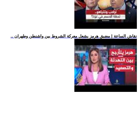
.. نقاش الساعة | مضيق هرمز يشعل معركة الشروط بين واشنطن وطهران