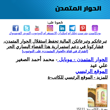
تابعونا على:
بودكاست
بنترست
تيلكرام
لينكدإن
الانستغرام
اليوتيوب
التويتر
الفيسبوك
تبرعاتكم وتبرعاتكن المالية تحفظ استقلال الحوار المتمدن،
فشاركونا في دعم استمرارية هذا الفضاء اليساري الحر
[اشترك في قناة ‫«الحوار المتمدن» على اليوتيوب]
الحوار المتمدن - موبايل
- محمد أحمد الصغير
علي عيد
الموقع الرئيسي
للمزيد - الموقع الرئيسي للكاتب-ة
معرف الكاتب-ة: 15111