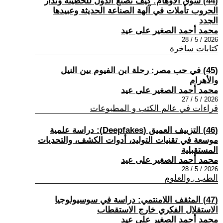
(44) سوق الأوهام: كيف تُصنع الدول للخطيئة وتُدار
الحروب تأملات في آلهة الصناعة الحديثة وعبيدها
الجدد
محمد أحمد الصغير على عيد
2026 / 5 / 28
كتابات ساخرة
(45) في حب مصر: رحلة ابن الفيوم بين النيل
والأهرام
محمد أحمد الصغير على عيد
2026 / 5 / 27
قراءات في عالم الكتب و المطبوعات
(46) التزييف العميق (Deepfakes): دراسة علمية
موسعة في تقنيات التوليد، أدوات الكشف، والتحديات
المستقبلية
محمد أحمد الصغير على عيد
2026 / 5 / 28
الطب , والعلوم
(47) المثقف اللامنتمي: دراسة في سوسيولوجيا
الاستقلال الفكري خارج الاستقطاب
محمد أحمد الصغير على عيد