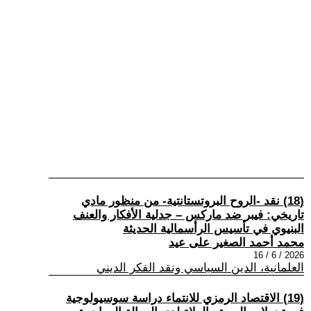
(18) نقد -الروح البروتستانتية- من منظور مادي
تاريخي: فيبر ضد ماركس – جدلية الأفكار والعنف
البنيوي في تأسيس الرأسمالية الحديثة
محمد أحمد الصغير على عيد
2026 / 6 / 16
العلمانية، الدين السياسي ونقد الفكر الديني
(19) الاقتصاد الرمزي للانتماء دراسة سوسيولوجية