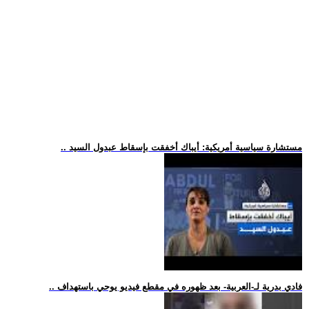
.. مستشارة سياسية أمريكية: أيباك أخفقت بإسقاط عبدول السيد
.. فادي بدرية لـ-العربية- بعد ظهوره في مقطع فيديو يوحي باستهداف