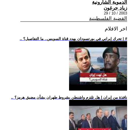
الدموية الشارونية
زياد جرغون
2003 / 10 / 29
القضية الفلسطينية
اخر الافلام
.. تحرك إيراني في بورتسودان يهدد قناة السويس.. ما التفاصيل؟ | #
.. نافذة من إيران | هل تلتزم واشنطن بشروط طهران بشأن مضيق هرمز؟