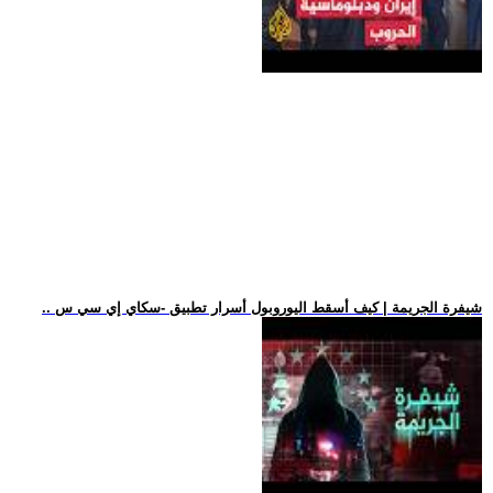
.. شيفرة الجريمة | كيف أسقط اليوروبول أسرار تطبيق -سكاي إي سي س