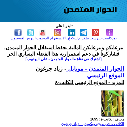
تابعونا على:
بودكاست
بنترست
تيلكرام
لينكدإن
الانستغرام
اليوتيوب
التويتر
الفيسبوك
تبرعاتكم وتبرعاتكن المالية تحفظ استقلال الحوار المتمدن،
فشاركونا في دعم استمرارية هذا الفضاء اليساري الحر
[اشترك في قناة ‫«الحوار المتمدن» على اليوتيوب]
الحوار المتمدن - موبايل
- زياد جرغون
الموقع الرئيسي
للمزيد - الموقع الرئيسي للكاتب-ة
معرف الكاتب-ة: 1695
الكاتب-ة في موقع ويكيبيديا : زياد جرغون