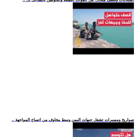
.. صواريخ ومسيرات تشعل جبهات اليمن وسط مخاوف من اتساع المواجهة