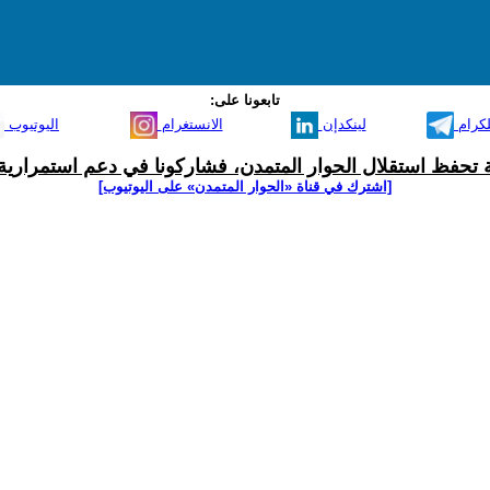
تابعونا على:
لكرام
لينكدإن
الانستغرام
اليوتيوب
ية تحفظ استقلال الحوار المتمدن، فشاركونا في دعم استمرارية 
[اشترك في قناة ‫«الحوار المتمدن» على اليوتيوب]