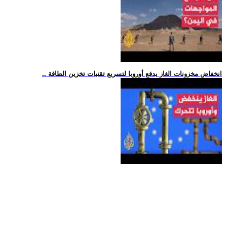
.. انخفاض مخزونات الغاز يدفع أوروبا لتسريع تقنيات تخزين الطاقة