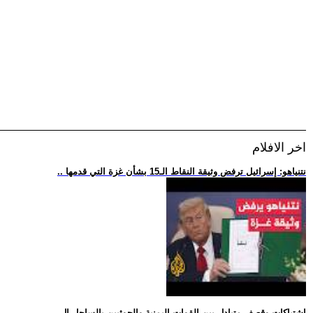
اخر الافلام
.. نتنياهو: إسرائيل ترفض وثيقة النقاط الـ15 بشأن غزة التي قدمها
.. اشتباكات وقصف متبادل بين القوات اليمنية والحوثيين بالساحل ال