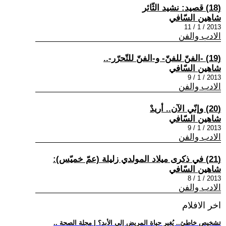
(18) قصيد: نشيد الثّائر
شاهين السّافي
2013 / 1 / 11
الادب والفن
(19) -الفنّ للفنّ- و-الفنّ للتّحرّر-..
شاهين السّافي
2013 / 1 / 9
الادب والفن
(20) وإنّي الآن.. أريدْ
شاهين السّافي
2013 / 1 / 9
الادب والفن
(21) في ذكرى ميلاد المولدي زليلة (عمّ خميّس):
شاهين السّافي
2013 / 1 / 8
الادب والفن
اخر الافلام
.. تشخيص خاطئ.. يُغير حياة المريض إلى الأبد؟ | مجلة الصحة