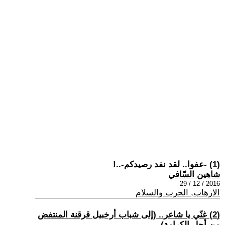
(1) -عفوا.. لقد نفد رصيدكم-..!
شاهين السّافي
2016 / 12 / 29
الارهاب, الحرب والسلام
(2) غنّي يا شاعر.. (إلى شباب أرخبيل قرقنة المنتفض
من أجل الكرامة)