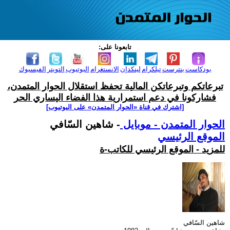
تابعونا على:
بودكاست
بنترست
تيلكرام
لينكدإن
الانستغرام
اليوتيوب
التويتر
الفيسبوك
تبرعاتكم وتبرعاتكن المالية تحفظ استقلال الحوار المتمدن،
فشاركونا في دعم استمرارية هذا الفضاء اليساري الحر
[اشترك في قناة ‫«الحوار المتمدن» على اليوتيوب]
الحوار المتمدن - موبايل
- شاهين السّافي
الموقع الرئيسي
للمزيد - الموقع الرئيسي للكاتب-ة
شاهين السّافي