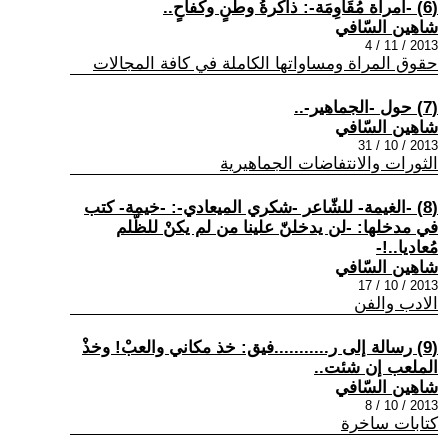
(6) -امرأة مُقَاوِمَة-: ذاكرةُ وطنٍ وكفاحٍ..
شاهين السّافي
2013 / 11 / 4
حقوق المراة ومساواتها الكاملة في كافة المجالات
(7) حول -الجماهير-..
شاهين السّافي
2013 / 10 / 31
الثورات والانتفاضات الجماهيرية
(8) -الغيمة- للشّاعر -شكري الميعادي-: -خيمة- كتب
في مدخلها: -لن يدخلنّ علينا من لم يكنْ للظّلم
مُعاديا..!-
شاهين السّافي
2013 / 10 / 17
الادب والفن
(9) رسالة إلى ر...........فيق: خذ مكاني والعبْ! وخذْ
الملعب إن شئت..
شاهين السّافي
2013 / 10 / 8
كتابات ساخرة