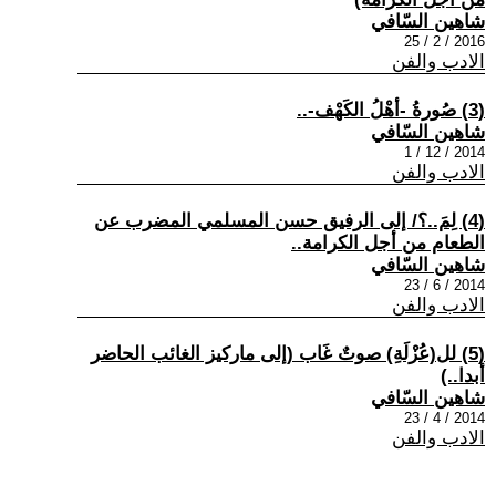
شاهين السّافي
2016 / 2 / 25
الادب والفن
(3) صُورةُ -أهْلُ الكَهْف-..
شاهين السّافي
2014 / 12 / 1
الادب والفن
(4) لِمَ..؟/ إلى الرفيق حسن المسلمي المضرب عن
الطعام من أجل الكرامة..
شاهين السّافي
2014 / 6 / 23
الادب والفن
(5) لل(عُزْلَةِ) صوتٌ غَاب (إلى ماركيز الغائب الحاضر
أبدا..)
شاهين السّافي
2014 / 4 / 23
الادب والفن