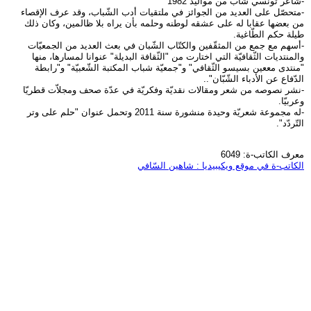
-شاعر تونسي شابّ من مواليد 1982
-متحصّل على العديد من الجوائز في ملتقيات أدب الشّباب، وقد عرف الإقصاء
من بعضها عقابا له على عشقه لوطنه وحلمه بأن يراه بلا ظالمين، وكان ذلك
طيلة حكم الطّاغية.
-أسهم مع جمع من المثقّفين والكتّاب الشّبان في بعث العديد من الجمعيّات
والمنتديات الثّقافيّة التي اختارت من "الثّقافة البديلة" عنوانا لمسارها، منها
"منتدى مععين بسيسو الثّقافي" و"جمعيّة شباب المكتبة الشّعبيّة" و"رابطة
الدّفاع عن الأدباء الشّبّان"..
-نشر نصوصه من شعر ومقالات نقديّة وفكريّة في عدّة صحف ومجلاّت قطريّا
وعربيّا.
-له مجموعة شعريّة وحيدة منشورة سنة 2011 وتحمل عنوان "حلم على وتر
التّردّد".
معرف الكاتب-ة: 6049
الكاتب-ة في موقع ويكيبيديا : شاهين السّافي