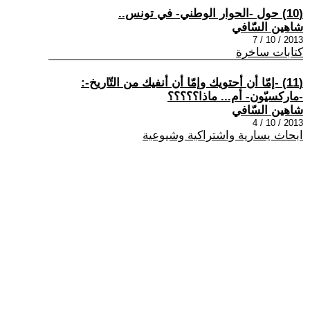
(10) حول -الحوار الوطني- في تونس..
شاهين السّافي
2013 / 10 / 7
كتابات ساخرة
(11) -إمّا أن أحتويك وإمّا أن أنفيك من التّاريخ-:
-ماركسيّون- أم... ماذا؟؟؟؟؟
شاهين السّافي
2013 / 10 / 4
ابحاث يسارية واشتراكية وشيوعية