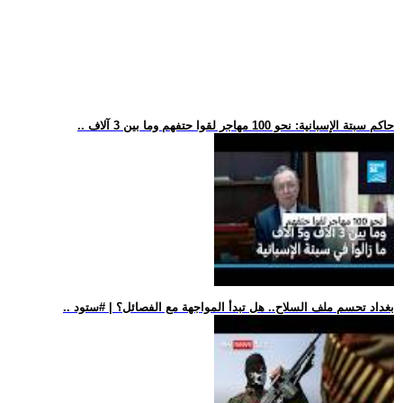
.. حاكم سبتة الإسبانية: نحو 100 مهاجر لقوا حتفهم وما بين 3 آلاف
.. بغداد تحسم ملف السلاح.. هل تبدأ المواجهة مع الفصائل؟ | #ستود