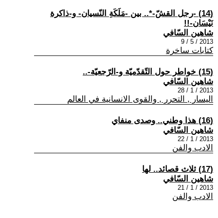
(14) -رجل القشّ-*.. بين -مَلَكَةِ النّسيان- و-ذاكرة
نَيْسَان-!!
شاهين السّافي
2013 / 5 / 9
كتابات ساخرة
(15) خواطر حول التّقدّميّة و-الرّجعيّة-..
شاهين السّافي
2013 / 1 / 28
اليسار , التحرر , والقوى الانسانية في العالم
(16) هذا وطني.. وصدى منفاي
شاهين السّافي
2013 / 1 / 22
الادب والفن
(17) ثلاث قصائد.. لها
شاهين السّافي
2013 / 1 / 21
الادب والفن