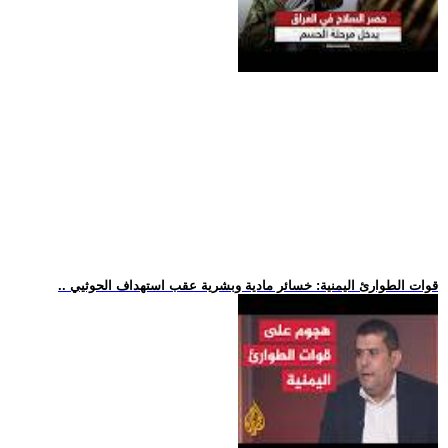
.. قوات الطوارئ اليمنية: خسائر مادية وبشرية عقب استهداف الحوثيي