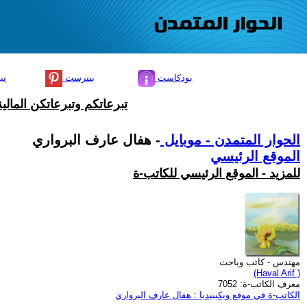
بودكاست
بنترست
تي
تبرعاتكم وتبرعاتكن المال
الحوار المتمدن - موبايل
- هفال عارف البرواري
الموقع الرئيسي
للمزيد - الموقع الرئيسي للكاتب-ة
مهندس - كاتب وباحث
(Haval Arif )
معرف الكاتب-ة: 7052
الكاتب-ة في موقع ويكيبيديا : هفال عارف البرواري