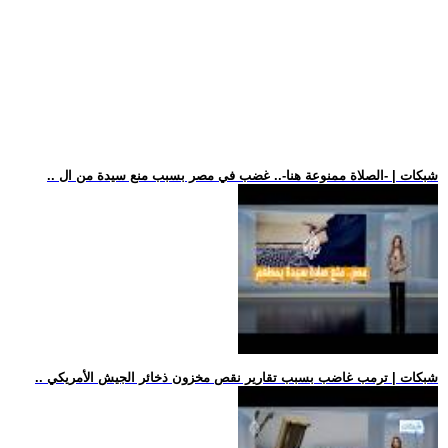
.. شبكات | -الصلاة ممنوعة هنا-.. غضب في مصر بسبب منع سيدة من ال
.. شبكات | ترمب غاضب بسبب تقارير نقص مخزون ذخائر الجيش الأمريكي