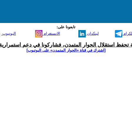
تابعونا على:
لكرام
لينكدإن
الانستغرام
اليوتيوب
ية تحفظ استقلال الحوار المتمدن، فشاركونا في دعم استمرارية 
[اشترك في قناة ‫«الحوار المتمدن» على اليوتيوب]