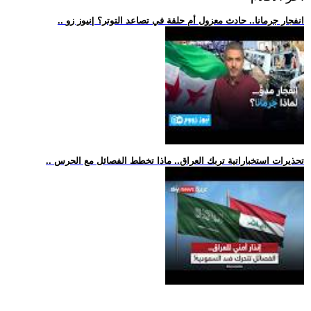
.. انفجار جرمانا.. حادث معزول أم حلقة في تصاعد التوتر؟ |نيوز زو
.. تحذيرات استخباراتية تربك العراق.. ماذا تخطط الفصائل مع الحرس