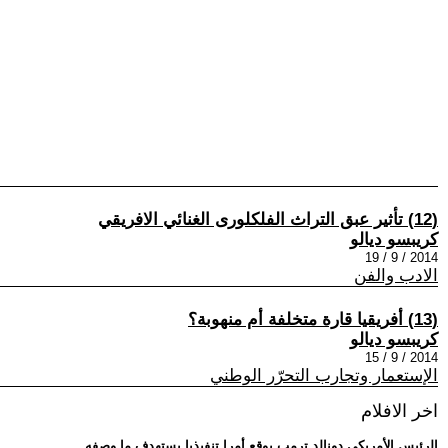
(12) تأثير عبق التراث الفلكلورى الغنائي الافريقي
كريبسو ديالو
2014 / 9 / 19
الادب والفن
(13) أفريقيا قارة متخلفة أم منهوبة؟
كريبسو ديالو
2014 / 9 / 15
الإستعمار وتجارب التحرّر الوطني
اخر الافلام
.. الرئيس الأمريكي دونالد ترمب يوقع أمرا تنفيذيا يستهدف ما وصفه