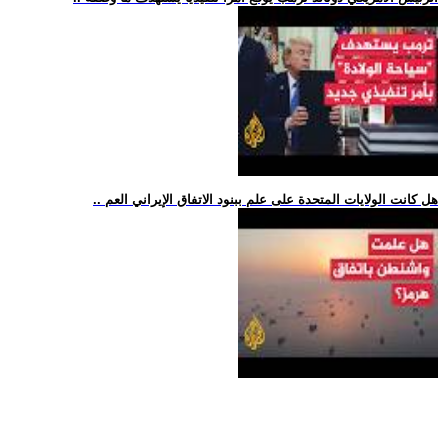
.. هل كانت الولايات المتحدة على علم ببنود الاتفاق الإيراني العم