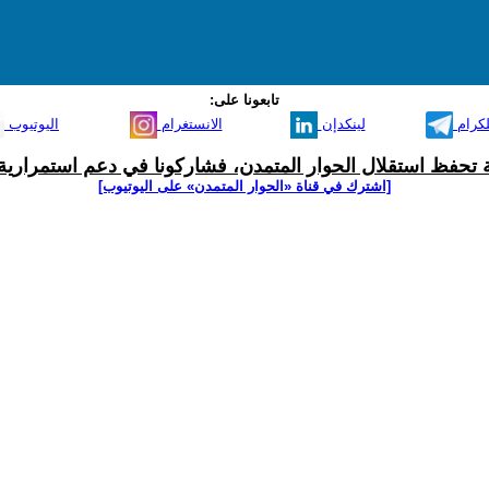
تابعونا على:
لكرام
لينكدإن
الانستغرام
اليوتيوب
ية تحفظ استقلال الحوار المتمدن، فشاركونا في دعم استمرارية 
[اشترك في قناة ‫«الحوار المتمدن» على اليوتيوب]