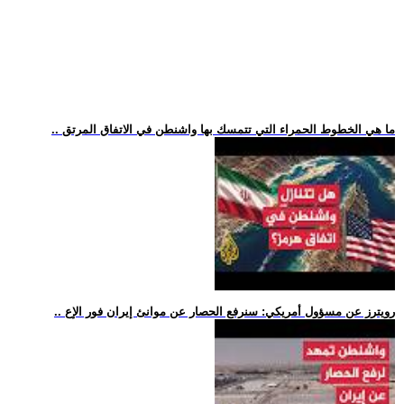
.. ما هي الخطوط الحمراء التي تتمسك بها واشنطن في الاتفاق المرتق
.. رويترز عن مسؤول أمريكي: سنرفع الحصار عن موانئ إيران فور الإع