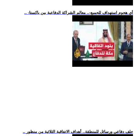
.. -أي هجوم استهداف للجميع-.. معالم الشراكة الدفاعية بين باكستا
.. حلف دفاعي ورسائل للمنطقة.. أهداف الاتفاقية الثلاثية من منظور