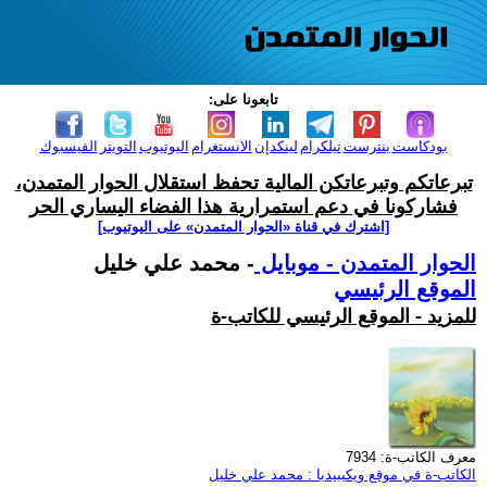
تابعونا على:
بودكاست
بنترست
تيلكرام
لينكدإن
الانستغرام
اليوتيوب
التويتر
الفيسبوك
تبرعاتكم وتبرعاتكن المالية تحفظ استقلال الحوار المتمدن،
فشاركونا في دعم استمرارية هذا الفضاء اليساري الحر
[اشترك في قناة ‫«الحوار المتمدن» على اليوتيوب]
الحوار المتمدن - موبايل
- محمد علي خليل
الموقع الرئيسي
للمزيد - الموقع الرئيسي للكاتب-ة
معرف الكاتب-ة: 7934
الكاتب-ة في موقع ويكيبيديا : محمد علي خليل