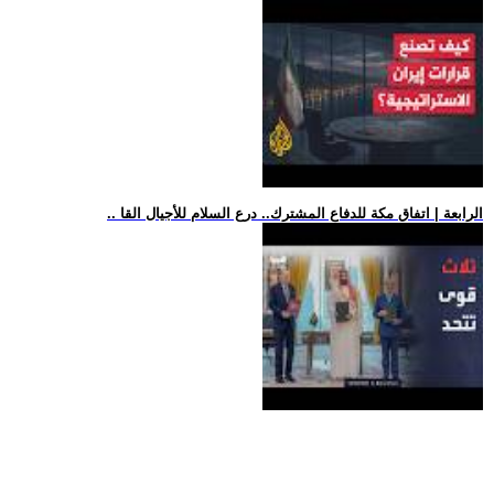
.. الرابعة | اتفاق مكة للدفاع المشترك.. درع السلام للأجيال القا