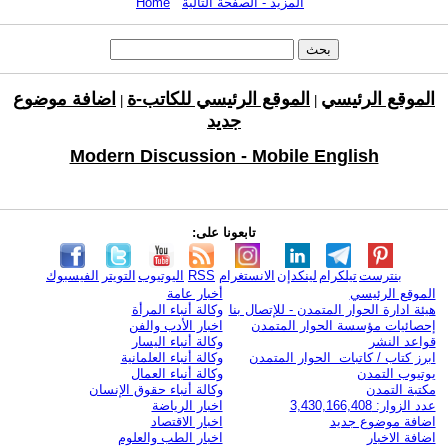
المزيد - الصفحة التالية
Home
الموقع الرئيسي
الموقع الرئيسي للكاتب-ة
اضافة موضوع
|
|
جديد
Modern Discussion - Mobile English
تابعونا على:
بنترست
تيلكرام
لينكدإن
الانستغرام
RSS
اليوتيوب
التويتر
الفيسبوك
الموقع الرئيسي
أخبار عامة
هيئة ادارة الحوار المتمدن - للإتصال بنا
وكالة أنباء المرأة
إحصائيات مؤسسة الحوار المتمدن
اخبار الأدب والفن
قواعد النشر
وكالة أنباء اليسار
ابرز كتاب / كاتبات الحوار المتمدن
وكالة أنباء العلمانية
يوتيوب التمدن
وكالة أنباء العمال
مكتبة التمدن
وكالة أنباء حقوق الإنسان
عدد الزوار: 3,430,166,408
اخبار الرياضة
اضافة موضوع جديد
اخبار الاقتصاد
اضافة الاخبار
اخبار الطب والعلوم