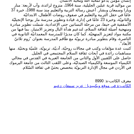
إنسان مؤمن يدعو لمحبة الله ومحبة الانسان.
من مواليد قرية عبلين الجليلية، سنة 1964، متزوج لرائدة، وأب لأربعة: منار
ويارا وسمعان وبشار. أعيش رسالة التربية والتعليم منذ سنة 1988، خبرة 37
عامًا في حقل التربية والتعليم في صفوف روضات الأطفال، الابتدائيّة
والثانويّة، وخبرة 23 عامًا في إدارة، قيادة وتطوير مدرسة مار يوحنا الإنجيليّة
الأسقفية في حيفا، من مرحلة البساتين حتى الإعدادية، شملت تطوير مبادرة
ومنهجية أصيلة لثقافة السلام، لتدعيم هدأة البال وتعزيز الامتياز، بما فيها من
مكتبة مواد لتعزيز المنهجيّة. كما كان مديرًا للمدرسة المعمدانيّة الثانوية في
الناصرة، وقام بتطوير مبادرة تربويّة مع طاقم المدرسة بعنوان "زوم ثلاثيّ
الأبعاد".
كتبت عدة مؤلفات وكتب في مجالات روحيّة، أدبيّة، تربويّة، علميّة وبحثيّة. منها
مساهمات رائدة في أبحاث ثقافة السلام المجتمعي في الجليل.
حاصل على اللقبين الأول والثاني من الجامعة العبرية في القدس في مجالي
الكيمياء الموسعة والكيمياء الصيدليّة، وعلى اللقب الثالث من جامعة اليرموك
في الأردن في مجال الإدارة التربويّة بتخصص بحثيّ في ثقافة السّلام.
معرف الكاتب-ة: 8990
الكاتب-ة في موقع ويكيبيديا : عزيز سمعان دعيم