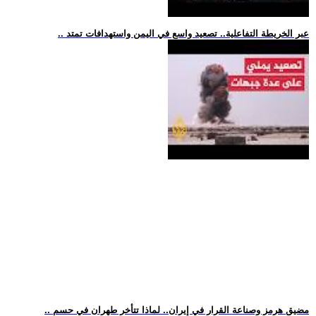
.. عبر الخريطة التفاعلية.. تصعيد واسع في اليمن واستهدافات تمتد
.. مضيق هرمز وصناعة القرار في إيران.. لماذا تتأخر طهران في حسم