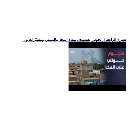
.. نشرة الرابعة | الحوثي يستهدف ميناء المخا بباليستي ومسيّرات و