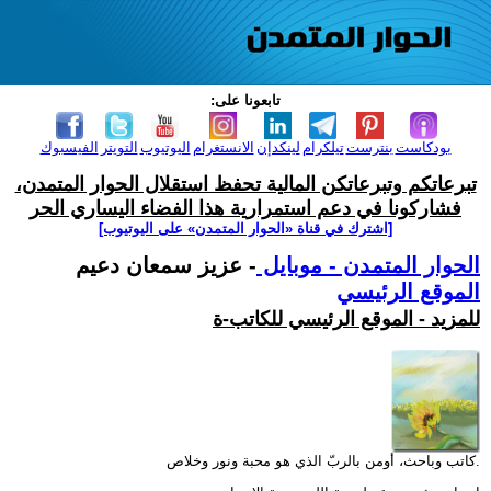
تابعونا على:
بودكاست
بنترست
تيلكرام
لينكدإن
الانستغرام
اليوتيوب
التويتر
الفيسبوك
تبرعاتكم وتبرعاتكن المالية تحفظ استقلال الحوار المتمدن،
فشاركونا في دعم استمرارية هذا الفضاء اليساري الحر
[اشترك في قناة ‫«الحوار المتمدن» على اليوتيوب]
الحوار المتمدن - موبايل
- عزيز سمعان دعيم
الموقع الرئيسي
للمزيد - الموقع الرئيسي للكاتب-ة
كاتب وباحث، أومن بالربّ الذي هو محبة ونور وخلاص.