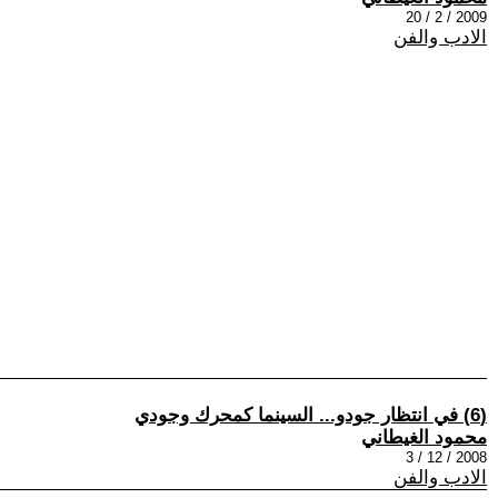
2009 / 2 / 20
الادب والفن
(6) في انتظار جودو... السينما كمحرك وجودي
محمود الغيطاني
2008 / 12 / 3
الادب والفن