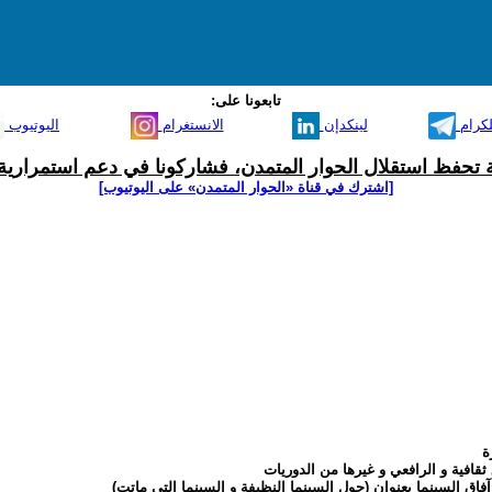
تابعونا على:
لكرام
لينكدإن
الانستغرام
اليوتيوب
ية تحفظ استقلال الحوار المتمدن، فشاركونا في دعم استمرارية 
[اشترك في قناة ‫«الحوار المتمدن» على اليوتيوب]
ة
ثقافية و الرافعي و غيرها من الدوريات
فاق السينما بعنوان (حول السينما النظيفة و السينما التي ماتت)