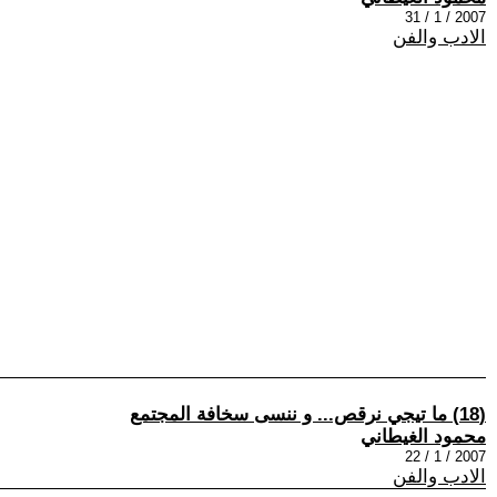
2007 / 1 / 31
الادب والفن
(18) ما تيجي نرقص... و ننسى سخافة المجتمع
محمود الغيطاني
2007 / 1 / 22
الادب والفن