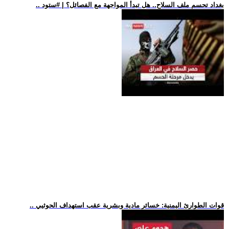
.. بغداد تحسم ملف السلاح.. هل تبدأ المواجهة مع الفصائل؟ | #ستود
.. قوات الطوارئ اليمنية: خسائر مادية وبشرية عقب استهداف الحوثيي