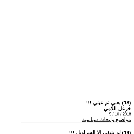
(18) بعثي ثم عبثي !!!
خزعل اللامي
2018 / 10 / 5
مواضيع وابحاث سياسية
(19) لم يتبقى الا السراويل !!!