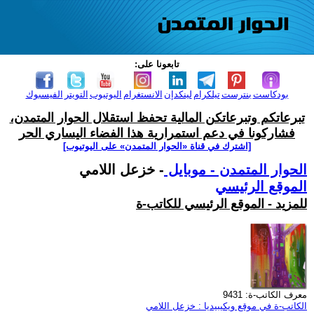
تابعونا على:
بودكاست
بنترست
تيلكرام
لينكدإن
الانستغرام
اليوتيوب
التويتر
الفيسبوك
تبرعاتكم وتبرعاتكن المالية تحفظ استقلال الحوار المتمدن،
فشاركونا في دعم استمرارية هذا الفضاء اليساري الحر
[اشترك في قناة ‫«الحوار المتمدن» على اليوتيوب]
الحوار المتمدن - موبايل
- خزعل اللامي
الموقع الرئيسي
للمزيد - الموقع الرئيسي للكاتب-ة
معرف الكاتب-ة: 9431
الكاتب-ة في موقع ويكيبيديا : خزعل اللامي