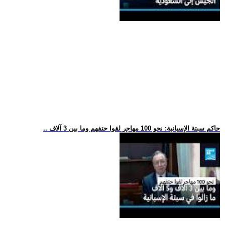
.. حاكم سبتة الإسبانية: نحو 100 مهاجر لقوا حتفهم وما بين 3 آلاف