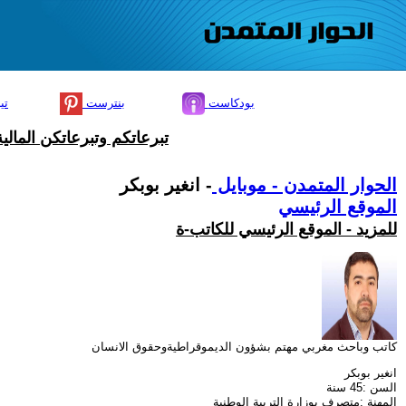
بودكاست
بنترست
تي
تبرعاتكم وتبرعاتكن المال
الحوار المتمدن - موبايل
- انغير بوبكر
الموقع الرئيسي
للمزيد - الموقع الرئيسي للكاتب-ة
كاتب وباحث مغربي مهتم بشؤون الديموقراطيةوحقوق الانسان
انغير بوبكر
السن :45 سنة
المهنة :متصرف بوزارة التربية الوطنية