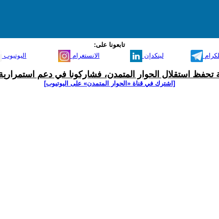
تابعونا على:
لكرام
لينكدإن
الانستغرام
اليوتيوب
ية تحفظ استقلال الحوار المتمدن، فشاركونا في دعم استمرارية 
[اشترك في قناة ‫«الحوار المتمدن» على اليوتيوب]