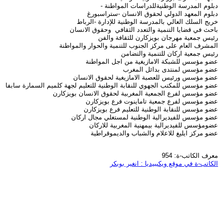
دبلوم المدرسة الوطنيةللدراسات المواطنة -
دبلوم المعهد الدولي لحقوق الانسان -ستراسبورغ
خريج السلك العالي بالمدرسة الوطنية للإدارة -الرباط
باحث في قضايا التنمية والتعدد الثقافي وحقوق الانسان
رئيس جمعية مهرجان بويزكارن للثقافة والفن
المشرف العام على مركز الجنوب للتنمية والحوار والمواطنة
رئيس جمعية اركان للتنمية والتضامن
عضو مؤسس للشبكة الامازيغية من اجل المواطنة
عضو مؤسس لمنتدى بدائل المغرب
عضو مؤسس ورئيس للعصبة الامازيغية لحقوق الانسان
عضو مؤسس للمكتب الجهوي للنقابة الوطنية للتعليم لجهة كلميم السمارة سابفا
عضو مؤسس لفرع الجمعية المغربية لحقوق الانسان بويزكارن
عضو مؤسس لفرع جمعية تاماينوت فرع بويزكارن
عضو مؤسس للنقابة الوطنية للتعليم فرع بويزكارن
عضو مؤسس للفيديرالية الوطنية لمستغلي مجال اركان
عضومؤسس للفيديرالية بيمهنية المغربية للاركان
عضو مركز ايليغ للاعلام والشباب والديموقراطية
معرف الكاتب-ة: 954
الكاتب-ة في موقع ويكيبيديا : انغير بوبكر