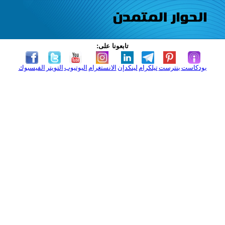
تابعونا على:
بودكاست
بنترست
تيلكرام
لينكدإن
الانستغرام
اليوتيوب
التويتر
الفيسبوك