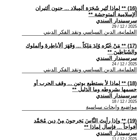
(16) ** لِماذا تُثِير شَجَرَة ألمِيلاد ... جنون ألثيران
ألإسلامية ألمتوحشة **
سرسبيندار السندي
2025 / 12 / 29
العلمانية، الدين السياسي ونقد الفكر الديني
(17) ** مَنْ غَيْرُه وُلِدَ مَلِكاً ... وَقَهَرَ ألأباطِرةَ وألملوك
والشَيَاطِينَ **
سرسبيندار السندي
2025 / 12 / 24
العلمانية، الدين السياسي ونقد الفكر الديني
(18) ** لِماذا لأ يستطيع بوتين ... وقف الحرب أو
حسمها بشروطه وما الدَليل **
سرسبيندار السندي
2025 / 12 / 18
مواضيع وابحاث سياسية
(19) ** وإذا رأيتَ النَّاسَ يَخرجونَ مِنْ دِين مُحَمَّد
أفواجاً ... فإسأل لِماذا **
سرسبيندار السندي
2025 / 12 / 11