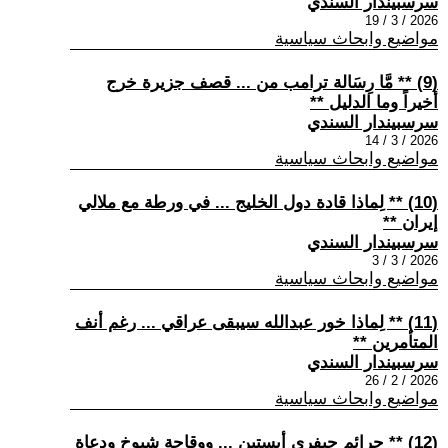
سرسبيندار السندي
2026 / 3 / 19
مواضيع وابحاث سياسية
(9) ** مَّا رِسَالة ترامب من ... قصف جزيرة خرج
أخيراً وما الدليل **
سرسبيندار السندي
2026 / 3 / 14
مواضيع وابحاث سياسية
(10) ** لِماذا قادة دول الخليج ... في ورطة مع ملالي
إيران **
سرسبيندار السندي
2026 / 3 / 3
مواضيع وابحاث سياسية
(11) ** لِماذا خور عبدالله سيبقى عراقي ... رغم أنف
المتأمرين **
سرسبيندار السندي
2026 / 2 / 26
مواضيع وابحاث سياسية
(12) ** جرائم جيفري أبستين ... ووقاحة شيوخ ودعاة