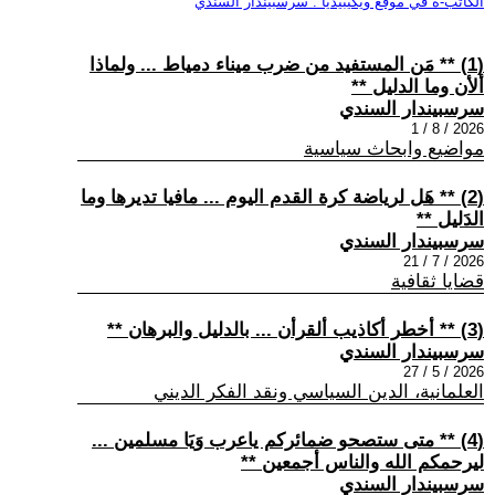
الكاتب-ة في موقع ويكيبيديا : سرسبيندار السندي
(1) ** مَن المستفيد من ضرب ميناء دمياط ... ولماذا
ألأن وما الدليل **
سرسبيندار السندي
2026 / 8 / 1
مواضيع وابحاث سياسية
(2) ** هَل لرياضة كرة القدم اليوم ... مافيا تديرها وما
الدَليل **
سرسبيندار السندي
2026 / 7 / 21
قضايا ثقافية
(3) ** أخطر أكاذيب ألقرأن ... بالدليل والبرهان **
سرسبيندار السندي
2026 / 5 / 27
العلمانية، الدين السياسي ونقد الفكر الديني
(4) ** متى ستصحو ضمائركم ياعرب وَيَا مسلمين ...
ليرحمكم الله والناس أجمعين **
سرسبيندار السندي