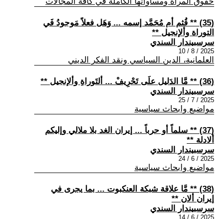
حقوق المراة ومساواتها الكاملة في كافة المجالات
(35) ** قُثم أم مُحَمَّد إسمه ... وَهَل فعلاً مَوجودُ فَي
التوراة وألإنجيل **
سرسبيندار السندي
2025 / 8 / 10
العلمانية، الدين السياسي ونقد الفكر الديني
(36) ** مَّا الدَليل علَى تَحْرِيفْ ... ألتَوراةِ وألإنجيل **
سرسبيندار السندي
2025 / 7 / 25
مواضيع وابحاث سياسية
(37) ** سلماً أو حرباً ... إيران الغد بلا ملالي وإليكم
ألادلة **
سرسبيندار السندي
2025 / 6 / 24
مواضيع وابحاث سياسية
(38) ** مَّا علاقة شبكة العنكبوت ... بما يجرى في
إيران ألان **
سرسبيندار السندي
2025 / 6 / 14