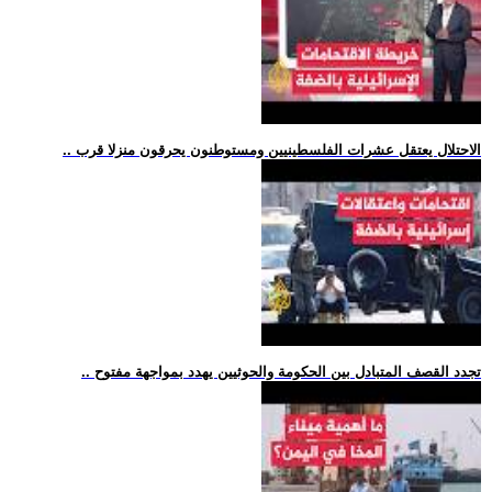
.. الاحتلال يعتقل عشرات الفلسطينيين ومستوطنون يحرقون منزلا قرب
.. تجدد القصف المتبادل بين الحكومة والحوثيين يهدد بمواجهة مفتوح