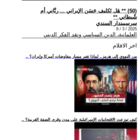
(50) ** هَل تَكليف حَسَن الإيراني ... ربَّاني أم
شًيطاني **
سرسبيندار السندي
2025 / 3 / 8
العلمانية، الدين السياسي ونقد الفكر الديني
اخر الافلام
.. من النووي إلى هرمز.. لماذا تغير مسار مفاوضات أميركا وإيران؟
.. كيف توزعت الاقتحامات الإسرائيلية على مدن وقرى الضفة الغربية؟