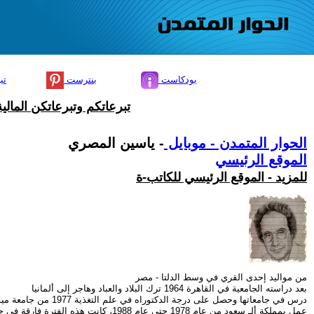
بودكاست
بنترست
تي
تبرعاتكم وتبرعاتكن المال
الحوار المتمدن - موبايل
- ياسين المصري
الموقع الرئيسي
للمزيد - الموقع الرئيسي للكاتب-ة
من مواليد إحدى القري في وسط الدلتا - مصر
بعد دراسته الجامعية في القاهرة 1964 ترك البلاد والعباد وهاجر إلى ألمانيا
درس في جامعاتها وحصل على درجة الدكتوراه في علم التغذية 1977 من جامعة ميونخ الفنية
عمل بمملكة ألـ سعود من عام 1978 حتى عام 1988، كانت هذه الفترة فارقة في حياته