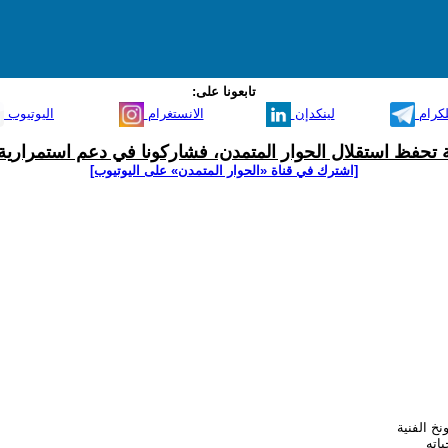
تابعونا على:
لكرام
لينكدإن
الانستغرام
اليوتيوب
ية تحفظ استقلال الحوار المتمدن، فشاركونا في دعم استمرارية 
[اشترك في قناة ‫«الحوار المتمدن» على اليوتيوب]