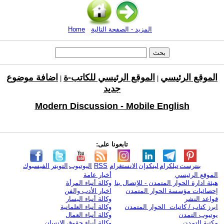
المزيد - الصفحة التالية
Home
الموقع الرئيسي
الموقع الرئيسي للكاتب-ة
اضافة موضوع
|
|
جديد
Modern Discussion - Mobile English
تابعونا على:
بنترست
تيلكرام
لينكدإن
الانستغرام
RSS
اليوتيوب
التويتر
الفيسبوك
الموقع الرئيسي
أخبار عامة
هيئة ادارة الحوار المتمدن - للإتصال بنا
وكالة أنباء المرأة
إحصائيات مؤسسة الحوار المتمدن
اخبار الأدب والفن
قواعد النشر
وكالة أنباء اليسار
ابرز كتاب / كاتبات الحوار المتمدن
وكالة أنباء العلمانية
يوتيوب التمدن
وكالة أنباء العمال
مكتبة التمدن
وكالة أنباء حقوق الإنسان