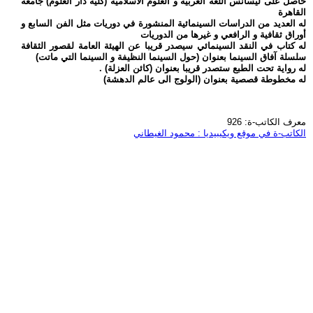
حاصل على ليسانس اللغة العربية و العلوم الاسلامية (كلية دار العلوم) جامعة
القاهرة
له العديد من الدراسات السينمائية المنشورة في دوريات مثل الفن السابع و
أوراق ثقافية و الرافعي و غيرها من الدوريات
له كتاب في النقد السينمائي سيصدر قريبا عن الهيئة العامة لقصور الثقافة
سلسلة آفاق السينما بعنوان (حول السينما النظيفة و السينما التي ماتت)
له رواية تحت الطبع ستصدر قريبا بعنوان (كائن العزلة) .
له مخطوطة قصصية بعنوان (الولوج الى عالم الدهشة)
معرف الكاتب-ة: 926
الكاتب-ة في موقع ويكيبيديا : محمود الغيطاني