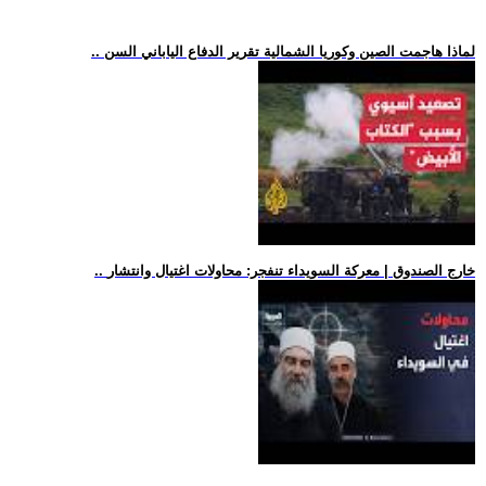
.. لماذا هاجمت الصين وكوريا الشمالية تقرير الدفاع الياباني السن
.. خارج الصندوق | معركة السويداء تنفجر: محاولات اغتيال وانتشار