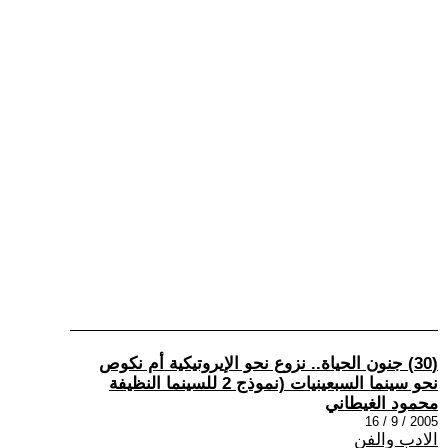
(30) جنون الحياة.. نزوع نحو الإيروتيكية أم نكوص
نحو سينما السبعينيات (نموذج 2 للسينما النظيفة
محمود الغيطاني
2005 / 9 / 16
الادب والفن