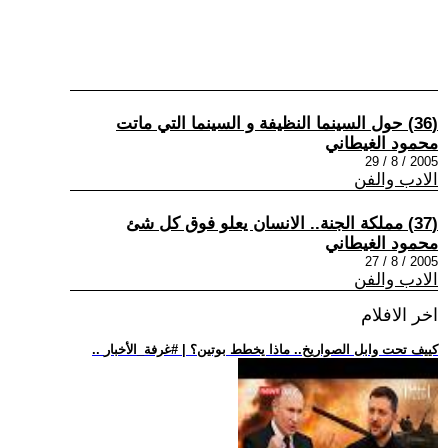
(36) حول السينما النظيفة و السينما التي ماتت
محمود الغيطاني
2005 / 8 / 29
الادب والفن
(37) مملكة الجنة.. الانسان يعلو فوق كل شئ
محمود الغيطاني
2005 / 8 / 27
الادب والفن
اخر الافلام
.. كييف تحت وابل الصواريخ.. ماذا يخطط بوتين؟ | #غرفة_الأخبار