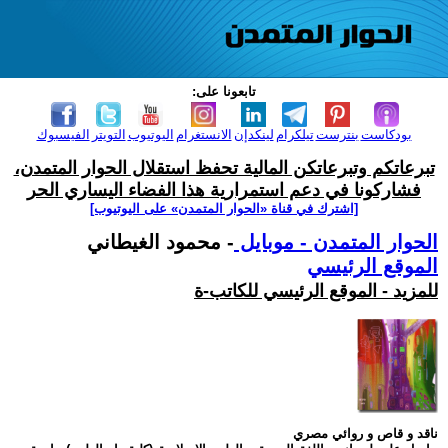
تابعونا على:
بودكاست
بنترست
تيلكرام
لينكدإن
الانستغرام
اليوتيوب
التويتر
الفيسبوك
تبرعاتكم وتبرعاتكن المالية تحفظ استقلال الحوار المتمدن،
فشاركونا في دعم استمرارية هذا الفضاء اليساري الحر
[اشترك في قناة ‫«الحوار المتمدن» على اليوتيوب]
الحوار المتمدن - موبايل
- محمود الغيطاني
الموقع الرئيسي
للمزيد - الموقع الرئيسي للكاتب-ة
ناقد و قاص و روائي مصري