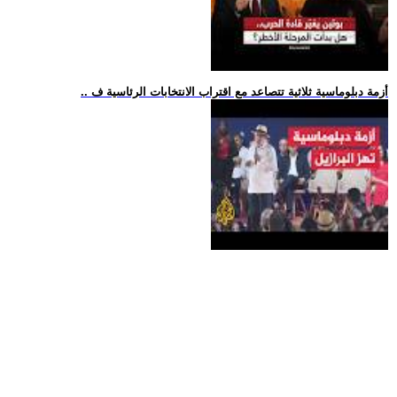
.. أزمة دبلوماسية ثلاثية تتصاعد مع اقتراب الانتخابات الرئاسية ف