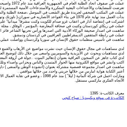
عملت في صفوف اتحاد الطلبة العام في الجمهورية العراقية منذ عام 1972 واصبحت عضوا ً في اللجنة التنفيذية في محافظة نينوى لغاية تجميد المنظمات الديمقراطية ومنعها من العمل في منتصف السبعينات.
تعرضت للمضايقات والأعتداءات البعثية المتكررة والأستدعاءات الأمنية المستمرة لغاية 78
عملت في المكتب الصحفي لجريدة طريق الشعب في الموصل ،صفحة الطلبة والشباب ،
بدأت العمل منذ نهاية عام 1978 في بناء القواعد الأنصاريه في سوران،( ناوزنك وتوجلة) ومن ثم بهدينان ( كوماته ،وكلي هسبه ،ومراني ، وزيوه ) و المقرات الأنصارية السرية في سهل الموصل وجبل مقلوب، لغاية عام 1995.
اشتركت في إنتفاضة آذار في اعقاب غزو صدام للكويت وكنت مشرفا ً ميدانيا ً عل
عملت في ريكاي كوردستان وكتبت في صحافة المعارضة ،المؤتمر ، الوفاق ، مجلة 
ساهمت في اصدار صحيفة الوركاء الأدبية التي اصدرها ورأس تحريها الشاعر فائز 
عملت في رابطة المثقفين الديمقراطيين العراقيين في كردستان ودمشق.
ساهمت في تأسيس منظمات حقوق الإنسان في سوريا وكردستان وواصلت عملي في المنظم
لدي مساهمات في مجال حقوق الإنسان حيث نشرت مواضيع عن الأرهاب والقمع ف
لدي مساهمات وبحوث عن الأيزيدية والسومريين واسعى من خلال ذلك لتوضيح العلاقة
لدي كتاب جاهز عن السجون العراقية بعنوان (دهاليز الموت ..جولة في أروقة المعتقلات العراقية ) وقد انجزته عام 1995 وصادرت
اكتب وانشر في مواقع الكترونية منها الحوار المتمدن والناس وبحزاني واصداء وتل
ساهمت في اصدار مجموعة قصصية مشتركة بعنوان (انشودة الوطن والمنفى ) دارالبراق 1996 مع كتاب
أعتبر الكتابة هواية امارس من خلالها حريتي واحدد من خلالها مواقفي .
ومازلت اعمل في شركة ألمانية ( ليلا ً ) منذ عام 1998 ، وعضو في نقابة العمال الالمانية.
الأتجاه الفكري ماركسي مستقل.
معرف الكاتب-ة: 1395
الكاتب-ة في موقع ويكيبيديا : صباح كنجي