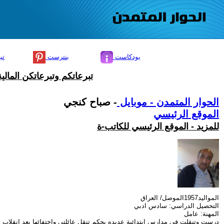
بودكاست
بنترست
تي
تبرعاتكم وتبرعاتكن المال
الحوار المتمدن - موبايل
- صباح كنجي
الموقع الرئيسي
للمزيد - الموقع الرئيسي للكاتب-ة
المواليد1957الموصل/ العراق
التحصيل الدراسي: سادس ادبي
المهنة: عامل
درست وتنقلت في مدارس ابتدائية عديده بحكم تنقل عائلتي واختفائها بعد انقلاب شباط 1963 ، بين مدارس سنجار وبعشيقة وبوزان، والموصل ، وأكملت الأعدادية في الموصل، الدراسة المسائية وكنت حي