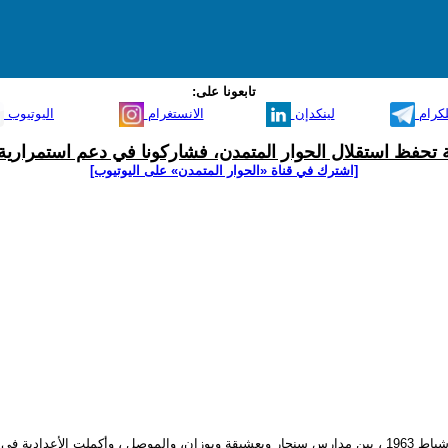
تابعونا على:
لكرام
لينكدإن
الانستغرام
اليوتيوب
ية تحفظ استقلال الحوار المتمدن، فشاركونا في دعم استمرارية 
[اشترك في قناة ‫«الحوار المتمدن» على اليوتيوب]
نها عامل فرن.