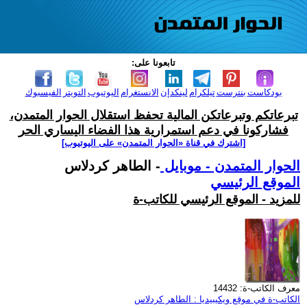
تابعونا على:
بودكاست
بنترست
تيلكرام
لينكدإن
الانستغرام
اليوتيوب
التويتر
الفيسبوك
تبرعاتكم وتبرعاتكن المالية تحفظ استقلال الحوار المتمدن،
فشاركونا في دعم استمرارية هذا الفضاء اليساري الحر
[اشترك في قناة ‫«الحوار المتمدن» على اليوتيوب]
الحوار المتمدن - موبايل
- الطاهر كردلاس
الموقع الرئيسي
للمزيد - الموقع الرئيسي للكاتب-ة
معرف الكاتب-ة: 14432
الكاتب-ة في موقع ويكيبيديا : الطاهر كردلاس