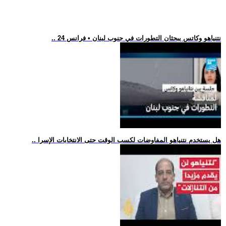
.. نتنياهو وكاتس يبحثان التطورات في جنوب لبنان • فرانس 24
.. هل يستخدم نتنياهو المفاوضات لكسب الوقت حتى الانتخابات الإسرا