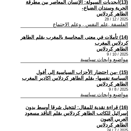
(13) ​أبجديات السيولة: الإنسان المعاصر بين مطرقة
الحرية وسندان الضياع-
الطاهر كردلاس
2025 / 12 / 28
الفلسفة ,علم النفس , وعلم الاجتماع
(14) تأملات في معنى المحاسبة بالمغرب بقلم الطاهر
كردلاس المغرب
الطاهر كردلاس
2025 / 10 / 9
مواضيع وابحاث سياسية
(15) -من احتضار الأحزاب السياسية إلى أفول
السياسة نفسها- بقلم الطاهر كردلاس اكادير المغرب
الطاهر كردلاس
2025 / 8 / 9
مواضيع وابحاث سياسية
(16) قراءة نقدية للمقال: لنتخيل شرقا أوسط بدون
إسرائيل للكاتب الطاهر كردلاس بقلم الناقد مسعود
العربي العيون
الطاهر كردلاس
2025 / 7 / 24