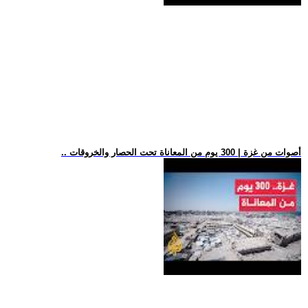
.. أصوات من غزة | 300 يوم من المعاناة تحت الحصار والخروقات