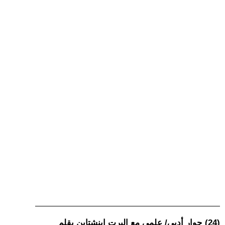
(24) حوار أدبي/ علمي مع البرت اينشتاين بقلم