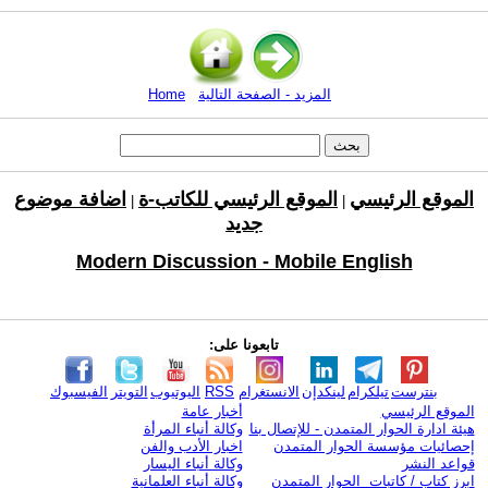
المزيد - الصفحة التالية
Home
الموقع الرئيسي
الموقع الرئيسي للكاتب-ة
اضافة موضوع
|
|
جديد
Modern Discussion - Mobile English
تابعونا على:
بنترست
تيلكرام
لينكدإن
الانستغرام
RSS
اليوتيوب
التويتر
الفيسبوك
الموقع الرئيسي
أخبار عامة
هيئة ادارة الحوار المتمدن - للإتصال بنا
وكالة أنباء المرأة
إحصائيات مؤسسة الحوار المتمدن
اخبار الأدب والفن
قواعد النشر
وكالة أنباء اليسار
ابرز كتاب / كاتبات الحوار المتمدن
وكالة أنباء العلمانية