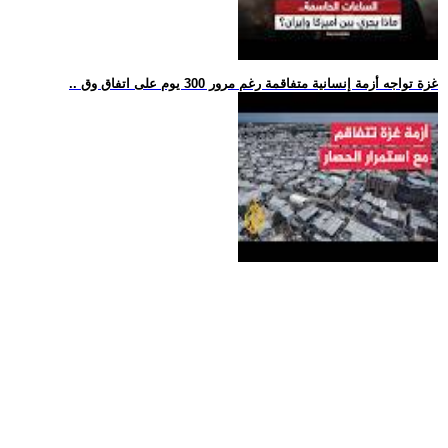
.. غزة تواجه أزمة إنسانية متفاقمة رغم مرور 300 يوم على اتفاق وق