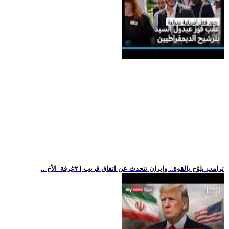
.. ترامب يلوّح بالقوة.. وإيران تتحدث عن اتفاق قريب | #غرفة_الأخ