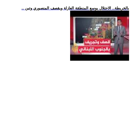
.. بالخريطة.. الاحتلال يوسع المنطقة العازلة ويقصف المنصوري وتبن