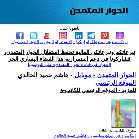
تابعونا على:
بودكاست
بنترست
تيلكرام
لينكدإن
الانستغرام
اليوتيوب
التويتر
الفيسبوك
تبرعاتكم وتبرعاتكن المالية تحفظ استقلال الحوار المتمدن،
فشاركونا في دعم استمرارية هذا الفضاء اليساري الحر
[اشترك في قناة ‫«الحوار المتمدن» على اليوتيوب]
الحوار المتمدن - موبايل
- هاشم حميد الخالدي
الموقع الرئيسي
للمزيد - الموقع الرئيسي للكاتب-ة
معرف الكاتب-ة: 1465
الكاتب-ة في موقع ويكيبيديا : هاشم حميد الخالدي