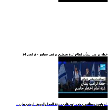
.. خطة ترامب بشأن قطاع غزة تصطدم برفض نتنياهو • فرانس 24
.. الحوثيون يستأنفون هجماتهم على مدينة المخا والجيش اليمني يعلن