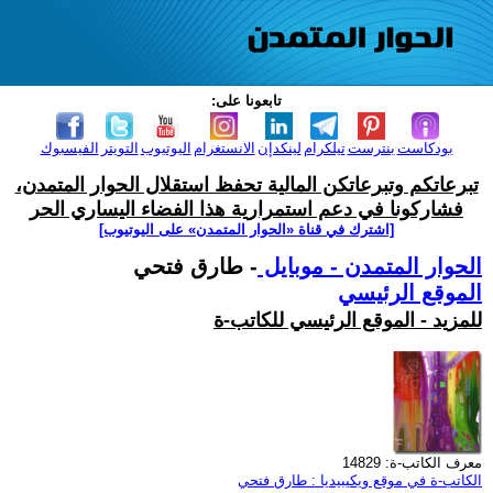
تابعونا على:
بودكاست
بنترست
تيلكرام
لينكدإن
الانستغرام
اليوتيوب
التويتر
الفيسبوك
تبرعاتكم وتبرعاتكن المالية تحفظ استقلال الحوار المتمدن،
فشاركونا في دعم استمرارية هذا الفضاء اليساري الحر
[اشترك في قناة ‫«الحوار المتمدن» على اليوتيوب]
الحوار المتمدن - موبايل
- طارق فتحي
الموقع الرئيسي
للمزيد - الموقع الرئيسي للكاتب-ة
معرف الكاتب-ة: 14829
الكاتب-ة في موقع ويكيبيديا : طارق فتحي