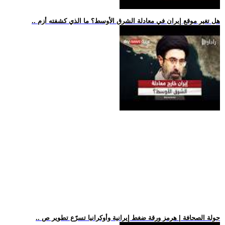
.. هل تغير موقع إيران في معادلة الشرق الأوسط؟ ما الذي كشفته أزم
.. جولة الصحافة | هرمز ورقة ضغط إيرانية وأوكرانيا تسرّع تطوير ص