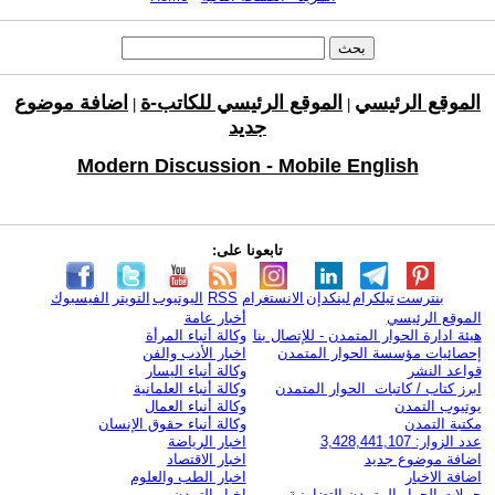
الموقع الرئيسي
الموقع الرئيسي للكاتب-ة
اضافة موضوع
|
|
جديد
Modern Discussion - Mobile English
تابعونا على:
بنترست
تيلكرام
لينكدإن
الانستغرام
RSS
اليوتيوب
التويتر
الفيسبوك
الموقع الرئيسي
أخبار عامة
هيئة ادارة الحوار المتمدن - للإتصال بنا
وكالة أنباء المرأة
إحصائيات مؤسسة الحوار المتمدن
اخبار الأدب والفن
قواعد النشر
وكالة أنباء اليسار
ابرز كتاب / كاتبات الحوار المتمدن
وكالة أنباء العلمانية
يوتيوب التمدن
وكالة أنباء العمال
مكتبة التمدن
وكالة أنباء حقوق الإنسان
عدد الزوار: 3,428,441,107
اخبار الرياضة
اضافة موضوع جديد
اخبار الاقتصاد
اضافة الاخبار
اخبار الطب والعلوم
حملات الحوار المتمدن التضامنية
اخبار التمدن