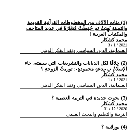
(1) مئات الآلاف من المخطوطات القرآنية القديمة
والثمينة نُهِبَتْ ثم حُفِظَتْ مُبَعْثَرَةً في عديد المتاحف
والمكتبات الغربية !
محمد كشكار
2021 / 1 / 3
العلمانية، الدين السياسي ونقد الفكر الديني
(2) خِلافًا لكل الديانات والتشريعات التي سبقته، جاء
الإسلامُ بِ-بِدعةٍ مَحمودةٍ-: توريثُ الزوجةِ ؟
محمد كشكار
2021 / 1 / 1
العلمانية، الدين السياسي ونقد الفكر الديني
(3) بحوث جديدة في التربية العصبية ؟
محمد كشكار
2020 / 12 / 31
التربية والتعليم والبحث العلمي
(4) بورﭬيبة ؟