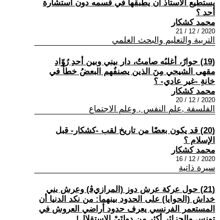
يستطيع الأستاذ أن يطبقها في قسمه دون استشارة
أحد ؟
محمد كشكار
2020 / 12 / 21
التربية والتعليم والبحث العلمي
(19) حوارٌ، أغلبُه صامتٌ، دار بيني وبين أحدِ رُوّادِ
مقهى الشيحي مِنَ الذين يصنفُهم البعضُ خطأً في
خانةِ -غير عادي- ؟
محمد كشكار
2020 / 12 / 20
الفلسفة ,علم النفس , وعلم الاجتماع
(20) قد يكون بعضًا من تاريخ لقب -كشكار- قبل
الإسلام ؟
محمد كشكار
2020 / 12 / 16
سيرة ذاتية
(21) حول عركة عرش دوز (المرازيﭬ) وعرش بني
خداش (الحوايا) على الحدود بينهما: من نكد الدنيا أن
المستعمر الفرنسي يعرف حدود أراضي العروش في
تونس والجزائر أكثر من دولتَيْ الاستقلال!