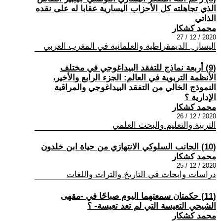
الذي تجاهلته كل الأحزاب اليسارية عقابا له على نقده
الذاتي
محمد كشكار
2020 / 12 / 27
اليسار , الديمقراطية والعلمانية في المغرب العربي
(9) أربعة نماذج للتفقد البيداغوجي في مختلف
الأنظمة التربوية في العالم: الجزء الرابع والأخير،
النموذج الخالي من التفقد البيداغوجي والمراقبة
الإدارية ؟
محمد كشكار
2020 / 12 / 26
التربية والتعليم والبحث العلمي
(10) الجانب السلوكي الانتهازي من حياة ابن خلدون
محمد كشكار
2020 / 12 / 25
دراسات وابحاث في التاريخ والتراث واللغات
(11) حكمتان سمعتهما اليوم صباحًا في -مقهى
الشيحي التعيسة التي لم تعد تعيسة- ؟
محمد كشكار