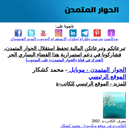
تابعونا على:
بودكاست
بنترست
تيلكرام
لينكدإن
الانستغرام
اليوتيوب
التويتر
الفيسبوك
تبرعاتكم وتبرعاتكن المالية تحفظ استقلال الحوار المتمدن،
فشاركونا في دعم استمرارية هذا الفضاء اليساري الحر
[اشترك في قناة ‫«الحوار المتمدن» على اليوتيوب]
الحوار المتمدن - موبايل
- محمد كشكار
الموقع الرئيسي
للمزيد - الموقع الرئيسي للكاتب-ة
معرف الكاتب-ة: 2893
الكاتب-ة في موقع ويكيبيديا : محمد كشكار