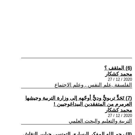
(6) المثقف ؟
محمد كشكار
2020 / 12 / 27
الفلسفة ,علم النفس , وعلم الاجتماع
(7) تَحَدٍّ تربويٌّ وديٌّ أوجّهه إلى وزارة التربية وجيشها
العرمرم من المتفقدين البيداغوجيين !
محمد كشكار
2020 / 12 / 27
التربية والتعليم والبحث العلمي
(8) رحم الله المفكر اليساري التونسي جيلبير النقاش