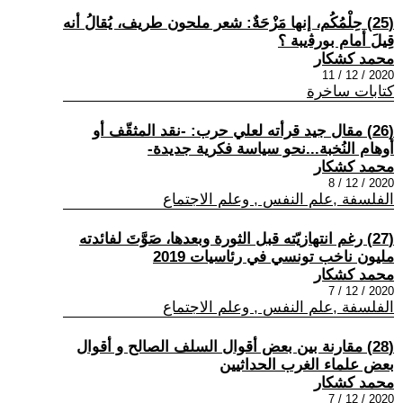
(25) حِلْمُكُم، إنها مَزْحَةٌ: شعر ملحون طريف، يُقالُ أنه
قِيلَ أمام بورﭬيبة ؟
محمد كشكار
2020 / 12 / 11
كتابات ساخرة
(26) مقال جيد قرأته لعلي حرب: -نقد المثقّف أو
أوهام النُخبة...نحو سياسة فكرية جديدة-
محمد كشكار
2020 / 12 / 8
الفلسفة ,علم النفس , وعلم الاجتماع
(27) رغم انتهازيّته قبل الثورة وبعدها، صَوَّتَ لفائدته
مليون ناخب تونسي في رئاسيات 2019
محمد كشكار
2020 / 12 / 7
الفلسفة ,علم النفس , وعلم الاجتماع
(28) مقارنة بين بعض أقوال السلف الصالح و أقوال
بعض علماء الغرب الحداثيين
محمد كشكار
2020 / 12 / 7